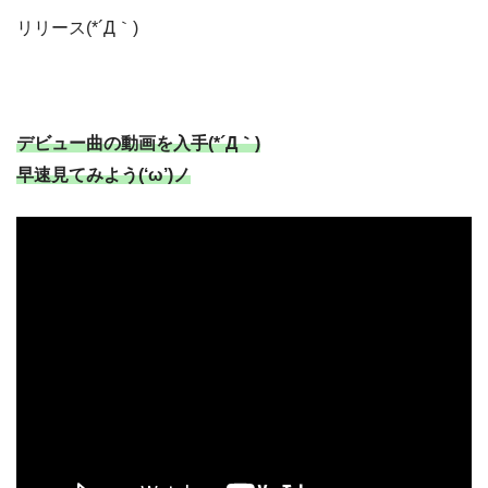
リリース(*´Д｀)
デビュー曲の動画を入手(*´Д｀)
早速見てみよう(‘ω’)ノ