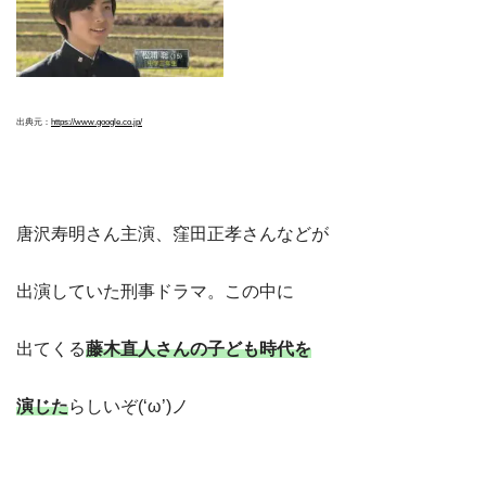
出典元：
https://www.google.co.jp/
唐沢寿明さん主演、窪田正孝さんなどが
出演していた刑事ドラマ。この中に
出てくる
藤木直人さんの子ども時代を
演じた
らしいぞ(‘ω’)ノ