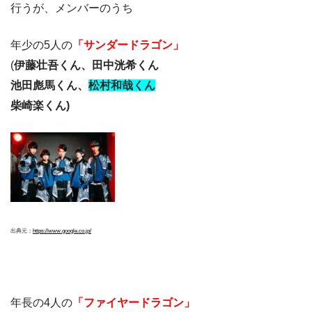
行うが、メンバーのうち
年少の5人の
「サンダードラゴン」
(
伊藤壮吾くん、田中洸希くん
池田彪馬くん、
松村和哉くん
柴崎楽くん)
出典元：
https://www.google.co.jp/
年長の4人の
「ファイヤードラゴン」