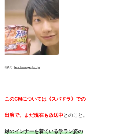
出典元：
https://www.google.co.jp/
このCMについては《スパドラ》での
出演で、まだ現在も放送中
とのこと。
緑のインナーを着ている学ラン姿の