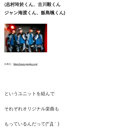
(
志村玲於くん、古川毅くん
ジャン海渡くん、飯島颯くん)
出典元：
https://www.google.co.jp/
というユニットを組んで
それぞれオリジナル楽曲も
もっているんだって(*´Д｀)