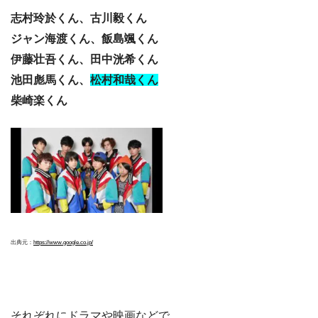
志村玲於くん、古川毅くん
ジャン海渡くん、飯島颯くん
伊藤壮吾くん、田中洸希くん
池田彪馬くん、
松村和哉くん
柴崎楽くん
出典元：
https://www.google.co.jp/
それぞれにドラマや映画などで