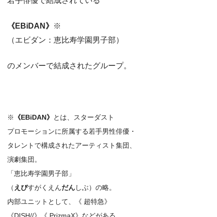
若手俳優で結成されている
《EBiDAN》
※
（エビダン：恵比寿学園男子部）
のメンバーで結成されたグループ。
※
《EBiDAN》
とは、スターダスト
プロモーションに所属する若手男性俳優・
タレントで構成されたアーティスト集団、
演劇集団。
「恵比寿学園男子部」
（
えび
すがくえん
だん
しぶ）の略。
内部ユニットとして、《 超特急》
《DISH//》《 PrizmaX》などがある。