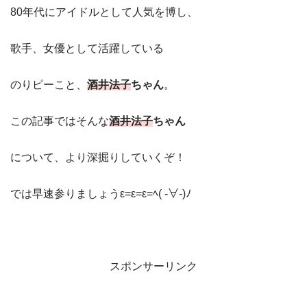
80年代にアイドルとして人気を博し、
歌手、女優として活躍している
のりピーこと、
酒井法子
ちゃん
。
この記事ではそんな
酒井法子
ちゃん
について、より深掘りしていくぞ！
では早速参りましょうε=ε=ε=ﾍ( -∀-)ﾉ
スポンサーリンク