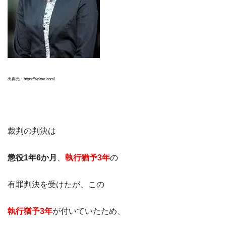
出典元：
https://twitter.com/
裁判の判決は
懲役1年6か月
、
執行猶予3年
の
有罪判決を受けたが、この
執行猶予3年
が付いていたため、