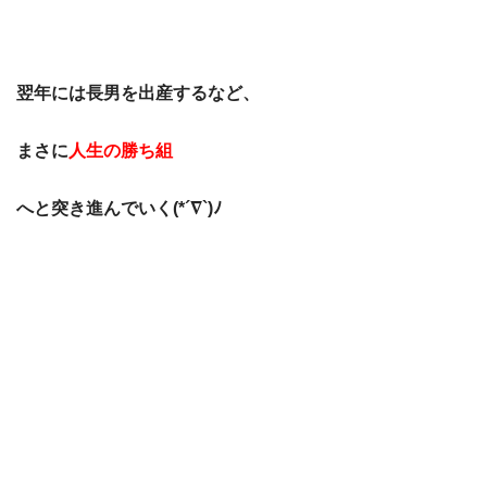
翌年には長男を出産するなど、
まさに
人生の勝ち組
へと突き進んでいく(*´∇`)ﾉ