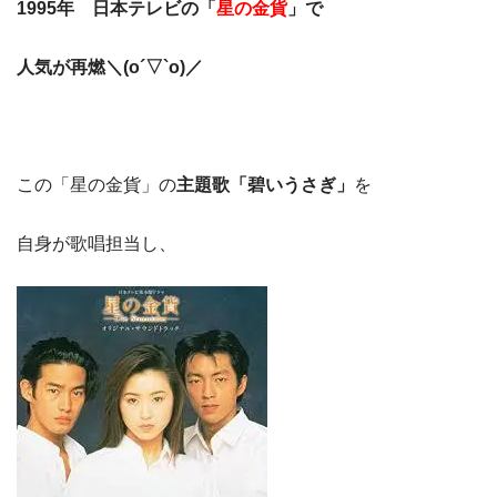
1995年 日本テレビの「
星の金貨
」で
人気が再燃＼(o´▽`o)／
この「星の金貨」の
主題歌「碧いうさぎ」
を
自身が歌唱担当し、