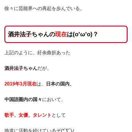
徐々に芸能界への再起を歩んでいる。
酒井法子
ちゃんの
現在
は(o’ω’o)？
上記のように、紆余曲折あった
酒井法子
ちゃん
だが、
2019年3月現在
は、
日本の国内、
中国語圏内の国々
において、
歌手、女優、タレント
として
地道に活動を続けているぞ(*´∇`)ﾉ