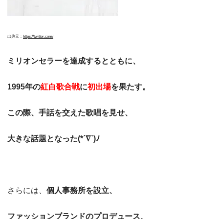
出典元：
https://twitter.com/
ミリオンセラーを達成する
とともに、
1995年の
紅白歌合戦
に
初出場
を果たす。
この際、手話を交えた歌唱を見せ、
大きな話題となった(*´∇`)ﾉ
さらには、
個人事務所を設立、
ファッションブランドのプロデュース、