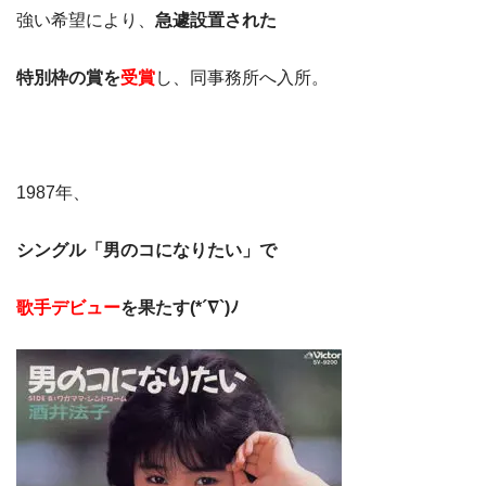
強い希望により、
急遽設置された
特別枠の賞を
受賞
し、同事務所へ入所。
1987年、
シングル「男のコになりたい」で
歌手デビュー
を果たす(*´∇`)ﾉ