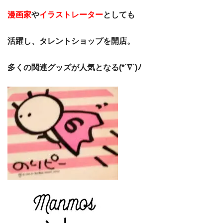
漫画家
や
イラストレーター
としても
活躍し、タレントショップを
開店。
多くの関連グッズが人気となる(*´∇`)ﾉ