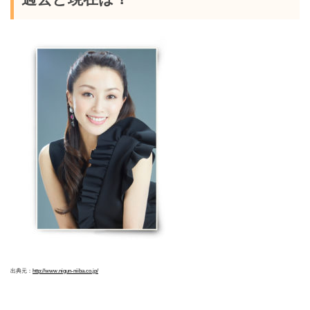
出典元：
http://www.nigun-niiba.co.jp/