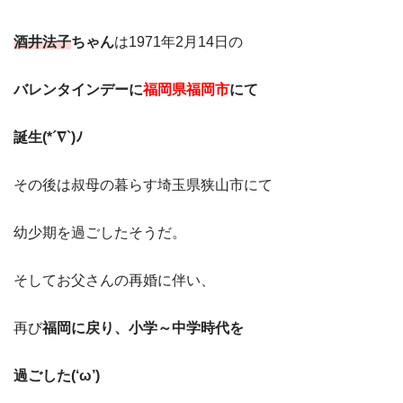
酒井法子
ちゃん
は1971年2月14日の
バレンタインデーに
福岡県福岡市
にて
誕生(*´∇`)ﾉ
その後は叔母の暮らす埼玉県狭山市にて
幼少期を過ごしたそうだ。
そしてお父さんの再婚に伴い、
再び
福岡に戻り、小学～中学時代を
過ごした(‘ω’)