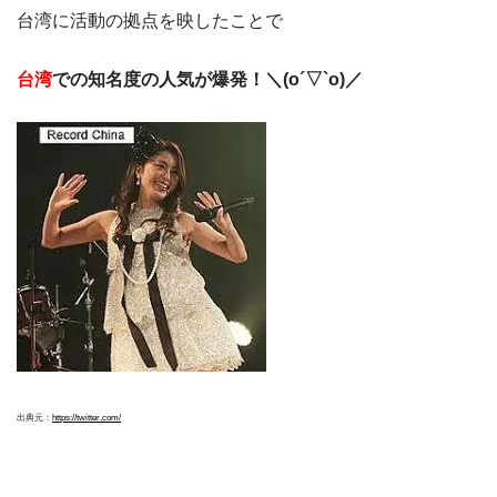
台湾に活動の拠点を映したことで
台湾
での知名度の人気が爆発！＼(o´▽`o)／
出典元：
https://twitter.com/