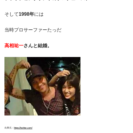
そして
1998年
には
当時プロサーファーたっだ
高相祐一
さんと結婚。
出典元：
https://twitter.com/