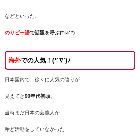
などといった、
のりピー語
で話題を呼ぶ(*‘ω‘ *)
海外
での人気！(*´∇`)ﾉ
日本国内で、徐々に人気の陰りが
見えてき
90年代初頭
。
当時まだ日本の芸能人が
殆ど活動をしていなかった