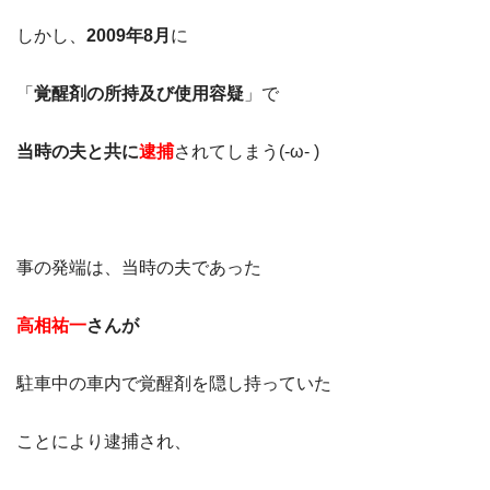
しかし、
2009年8月
に
「
覚醒剤の所持及び使用容疑
」で
当時の夫と共に
逮捕
されてしまう(-ω- )
事の発端は、当時の夫であった
高相祐一
さんが
駐車中の車内で覚醒剤を隠し持っていた
ことにより逮捕され、