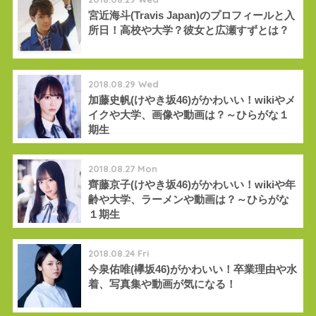
宮近海斗(Travis Japan)のプロフィールと入
所日！高校や大学？彼女と広瀬すずとは？
2018.08.29 Wed
加藤史帆(けやき坂46)がかわいい！wikiやメ
イクや大学、画像や動画は？～ひらがな１
期生
2018.08.27 Mon
齊藤京子(けやき坂46)がかわいい！wikiや年
齢や大学、ラーメンや動画は？～ひらがな
１期生
2018.08.24 Fri
今泉佑唯(欅坂46)がかわいい！卒業理由や水
着、写真集や動画が気になる！