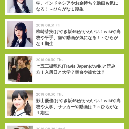
学、インドネシアやお金持ち？動画も気に
なる！～ひらがな１期生
2018.08.31 Fri
柿崎芽実(けやき坂46)がかわいい！wikiや高
校や平手、歯や動画が気になる！～ひらが
な１期生
2018.08.30 Thu
七五三掛龍也(Travis Japan)のwikiと読み
方！入所日と大学？舞台や彼女は？
2018.08.30 Thu
影山優佳(けやき坂46)がかわいい！wikiや高
校や大学、サッカーや動画は？～ひらがな
１期生
2018.08.29 Wed