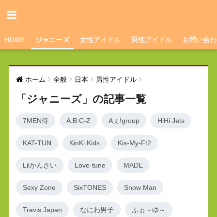
HOME
ジャニーズ
女性アイドル
男性アイドル
お問い合わ
ホーム
全般
日本
男性アイドル
「ジャニーズ」の記事一覧
7MEN侍
A.B.C-Z
Aぇ!group
HiHi Jets
KAT-TUN
KinKi Kids
Kis-My-Ft2
Lilかんさい
Love-tune
MADE
Sexy Zone
SixTONES
Snow Man
Travis Japan
なにわ男子
ふぉ～ゆ～