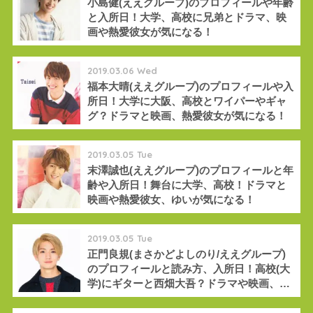
小島健(ええグループ)のプロフィールや年齢
と入所日！大学、高校に兄弟とドラマ、映
画や熱愛彼女が気になる！
2019.03.06 Wed
福本大晴(ええグループ)のプロフィールや入
所日！大学に大阪、高校とワイパーやギャ
グ？ドラマと映画、熱愛彼女が気になる！
2019.03.05 Tue
末澤誠也(ええグループ)のプロフィールと年
齢や入所日！舞台に大学、高校！ドラマと
映画や熱愛彼女、ゆいが気になる！
2019.03.05 Tue
正門良規(まさかどよしのり/ええグループ)
のプロフィールと読み方、入所日！高校(大
学)にギターと西畑大吾？ドラマや映画、熱
愛彼女が気になる！