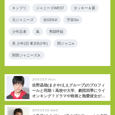
キンプリ
ジャニーズWEST
タッキー＆翼
元ジャニーズ
光GENJI
宇宙Six
少年忍者
嵐
男闘呼組
美 少年(旧 東京B少年)
関ジャニ∞
関西ジャニーズJr.
2019.03.11 Mon
佐野晶哉(まさや/ええグループ)のプロフィ
ールと同期！高校や大学、劇団四季にライ
オンキング？ドラマや映画と熱愛彼女が気
になる！
2019.03.06 Wed