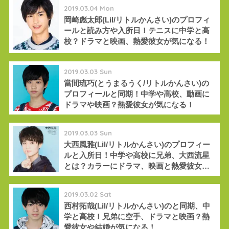
2019.03.04 Mon
岡崎彪太郎(Lil/リトルかんさい)のプロフィ
ールと読み方や入所日！テニスに中学と高
校？ドラマと映画、熱愛彼女が気になる！
2019.03.03 Sun
當間琉巧(とうまるうく/リトルかんさい)の
プロフィールと同期！中学や高校、動画に
ドラマや映画？熱愛彼女が気になる！
2019.03.03 Sun
大西風雅(Lil/リトルかんさい)のプロフィー
ルと入所日！中学や高校に兄弟、大西流星
とは？カラーにドラマ、映画と熱愛彼女が
気になる！
2019.03.02 Sat
西村拓哉(Lil/リトルかんさい)のと同期、中
学と高校！兄弟に空手、ドラマと映画？熱
愛彼女や結婚が気になる！