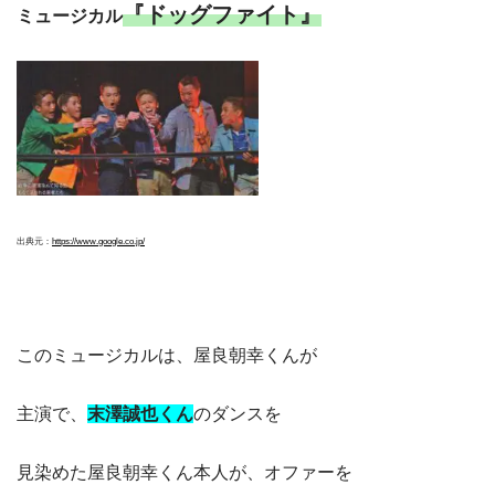
『ドッグファイト』
ミュージカル
出典元：
https://www.google.co.jp/
このミュージカルは、屋良朝幸くんが
主演で、
末澤誠也くん
のダンスを
見染めた屋良朝幸くん本人が、オファーを