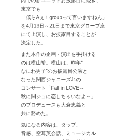
内での新ユニットお披露目に続き、
東京でも
「僕らAぇ！groupって言いますねん」
を4月13日～21日まで東京グローブ座
にて上演し、お披露目することが
決定した。
また本作の企画・演出を手掛ける
のは横山裕。横山は、昨年“
なにわ男子”のお披露目公演と
なった関西ジャニーズJr.の
コンサート「Fall in LOVE～
秋に関ジュに恋しちゃいなよ～」
のプロデュースも大倉忠義と
共に務めた。
気になる内容は、タップ、
音感、空耳英会話、ミュージカル