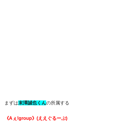
まずは
末澤誠也くん
の所属する
《Aぇ!group》(ええぐるーぷ)