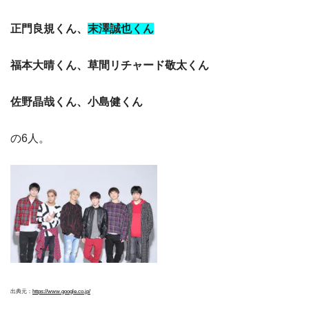
正門良規くん、
末澤誠也くん
福本大晴くん、草間リチャード敬太くん
佐野晶哉くん、小島健くん
の6人。
出典元：
https://www.google.co.jp/