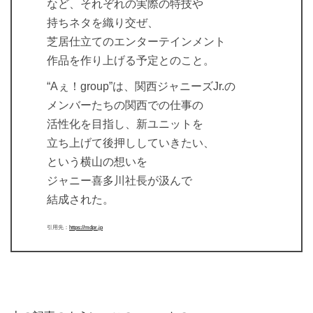
など、それぞれの実際の特技や
持ちネタを織り交ぜ、
芝居仕立てのエンターテインメント
作品を作り上げる予定とのこと。
“Aぇ！group”は、関西ジャニーズJr.の
メンバーたちの関西での仕事の
活性化を目指し、新ユニットを
立ち上げて後押ししていきたい、
という横山の想いを
ジャニー喜多川社長が汲んで
結成された。
引用先：
https://mdpr.jp