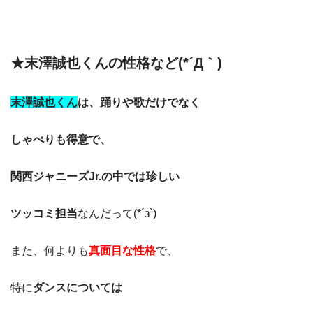
★末澤誠也くんの性格など(*´Д｀)
末澤誠也くん
は、踊りや歌だけでなく
しゃべりも得意で、
関西ジャニーズJr.の中では珍しい
ツッコミ担当
なんだって(*´з`)
また、何よりも
真面目な性格
で、
特に
ダンスについては