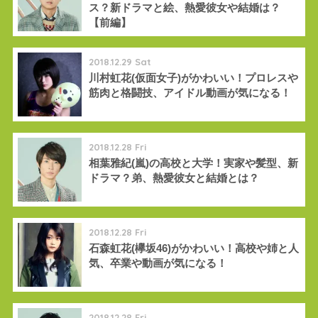
ス？新ドラマと絵、熱愛彼女や結婚は？
【前編】
2018.12.29 Sat
川村虹花(仮面女子)がかわいい！プロレスや
筋肉と格闘技、アイドル動画が気になる！
2018.12.28 Fri
相葉雅紀(嵐)の高校と大学！実家や髪型、新
ドラマ？弟、熱愛彼女と結婚とは？
2018.12.28 Fri
石森虹花(欅坂46)がかわいい！高校や姉と人
気、卒業や動画が気になる！
2018.12.28 Fri