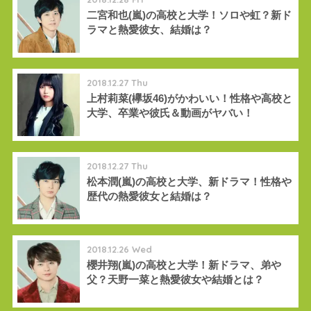
二宮和也(嵐)の高校と大学！ソロや虹？新ド
ラマと熱愛彼女、結婚は？
2018.12.27 Thu
上村莉菜(欅坂46)がかわいい！性格や高校と
大学、卒業や彼氏＆動画がヤバい！
2018.12.27 Thu
松本潤(嵐)の高校と大学、新ドラマ！性格や
歴代の熱愛彼女と結婚は？
2018.12.26 Wed
櫻井翔(嵐)の高校と大学！新ドラマ、弟や
父？天野一菜と熱愛彼女や結婚とは？