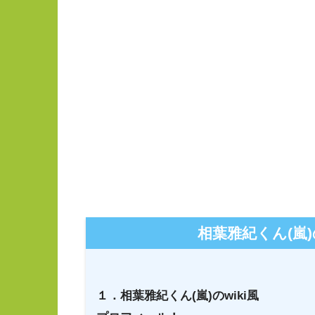
相葉雅紀くん(嵐
１．相葉雅紀くん(嵐)のwiki風