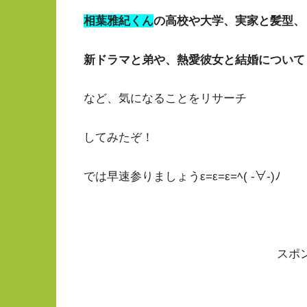
相葉雅紀
くん
の高校や大学、実家と髪型、
新ドラマと弟や、熱愛彼女と結婚について
など、気になることをリサーチ
してみたぞ！
では早速参りましょうε=ε=ε=ﾍ( -∀-)ﾉ
スポ