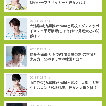
型やハーフ？サッカーと彼女とは？
2018.11.29 Thu
大池瑞樹(九星隊)のwikiと高校！ダンスやボ
イメン？平野紫耀(しょう)や中尾翔太との関
係は？
2018.11.29 Thu
勧修寺保都(たもつ/後藤真希の甥)の本名と
読み方、父やドラマや韓国とは？
2018.11.29 Thu
山口託矢(九星隊)のwikiと高校、大学！太鼓
やミスコン？松坂桃李、彼女と太田とは？
2018.11.28 Wed