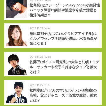
松島聡(セクシーゾーン/Sexy Zone)が突発性
パニック障害!?病状や治療や今後の活動と
復帰時期は？
2018.11.28 Wed
辰巳奈都子(なつこ/元グラビアアイドル)は
グルメでセレブ？結婚や彼氏、水着画像が
気になる！
2018.11.28 Wed
佐藤匠(ボイメン研究生)の大学と札幌！モデ
ル、サッカーや空手？好きなタイプと彼女
とは？
2018.11.27 Tue
松岡拳紀介(けんのすけ/ボイメン研究生)の
高校、父とジャニーズ！茨城や腹筋、彼女
とは？