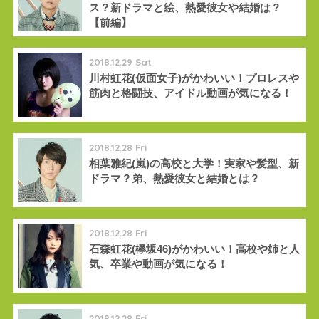
ス？新ドラマと絵、熱愛彼女や結婚は？
【前編】
2018.12.29 Sat
川村虹花(仮面女子)がかわいい！プロレスや
筋肉と格闘技、アイドル動画が気になる！
2018.12.28 Fri
相葉雅紀(嵐)の高校と大学！実家や髪型、新
ドラマ？弟、熱愛彼女と結婚とは？
2018.12.28 Fri
石森虹花(欅坂46)がかわいい！高校や姉と人
気、卒業や動画が気になる！
2018.12.28 Fri