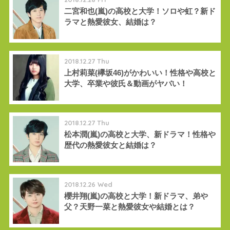
二宮和也(嵐)の高校と大学！ソロや虹？新ド
ラマと熱愛彼女、結婚は？
2018.12.27 Thu
上村莉菜(欅坂46)がかわいい！性格や高校と
大学、卒業や彼氏＆動画がヤバい！
2018.12.27 Thu
松本潤(嵐)の高校と大学、新ドラマ！性格や
歴代の熱愛彼女と結婚は？
2018.12.26 Wed
櫻井翔(嵐)の高校と大学！新ドラマ、弟や
父？天野一菜と熱愛彼女や結婚とは？