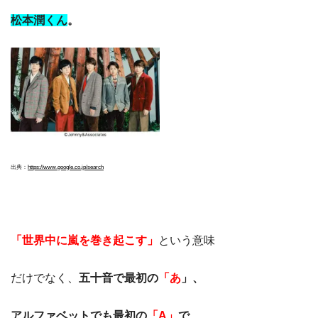
松本潤くん
。
出典：
https://www.google.co.jp/search
「世界中に嵐を巻き起こす」
という意味
だけでなく、
五十音で最初の
「あ
」、
アルファベットでも最初の
「A」
で