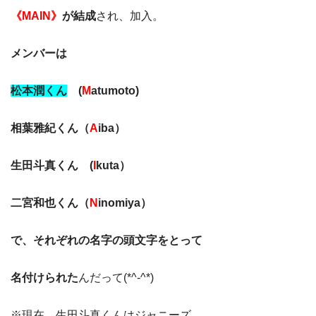
《MAIN》
が結成
され、加入。
メンバーは
松本潤くん
(
M
atumoto)
相葉雅紀くん（
A
iba）
生田斗真くん (
I
kuta）
二宮和也くん（
N
inomiya）
で、それぞれの名字の頭文字をとって
名付けられた
んだって(*^-^*)
※現在、生田斗真くんはジャニーズ