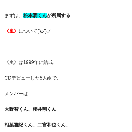
まずは、
松本潤
くん
が所属する
《嵐》
について(‘ω’)ノ
《嵐》は1999年に結成、
CDデビューした5人組で、
メンバーは
大野智くん、
櫻井翔くん
相葉雅紀くん、二宮和也くん、