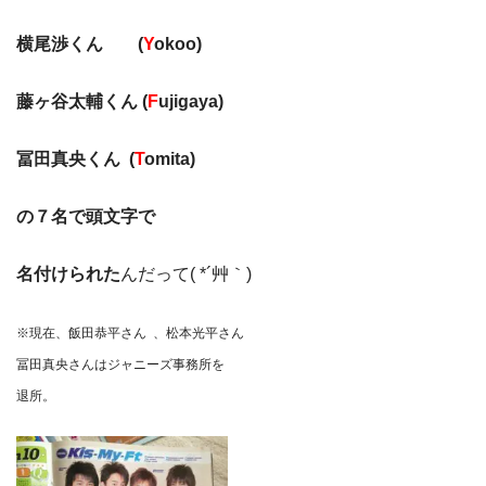
横尾渉くん (
Y
okoo)
藤ヶ谷太輔くん (
F
ujigaya)
冨田真央くん (
T
omita)
の７名で頭文字で
名付けられた
んだって( *´艸｀)
※現在、飯田恭平さん 、松本光平さん
冨田真央さんはジャニーズ事務所を
退所。