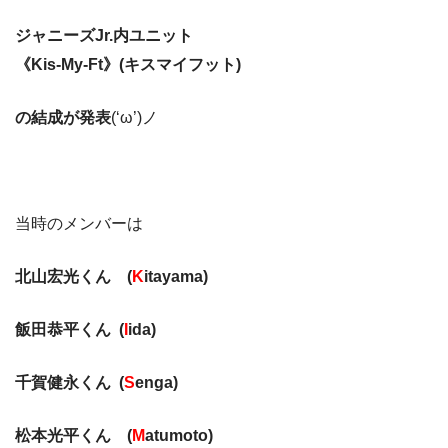
ジャニーズJr.内ユニット
《Kis-My-Ft》(キスマイフット)
の結成が発表
(‘ω’)ノ
当時のメンバーは
北山宏光くん (
K
itayama)
飯田恭平くん (
I
ida)
千賀健永くん (
S
enga)
松本光平くん (
M
atumoto)