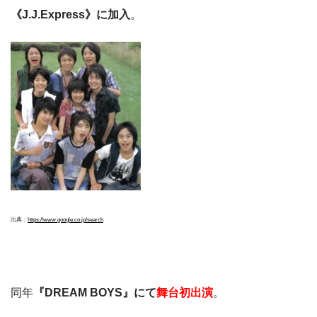
《J.J.Express》に加入
。
出典：
https://www.google.co.jp/search
同年
『DREAM BOYS』にて
舞台初出演
。