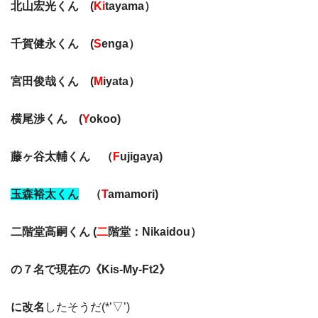
北山宏光くん (
Ki
tayama）
千賀健永くん (
S
enga）
宮田俊哉くん (
M
iyata）
横尾渉くん (
Y
okoo)
藤ヶ谷太輔くん （
F
ujigaya)
玉森裕太くん
（
T
amamori)
二階堂高嗣くん (
二
階堂：Nikaidou）
の７名で現在の《Kis-My-Ft2》
に改名
したそうだ(*’▽’)