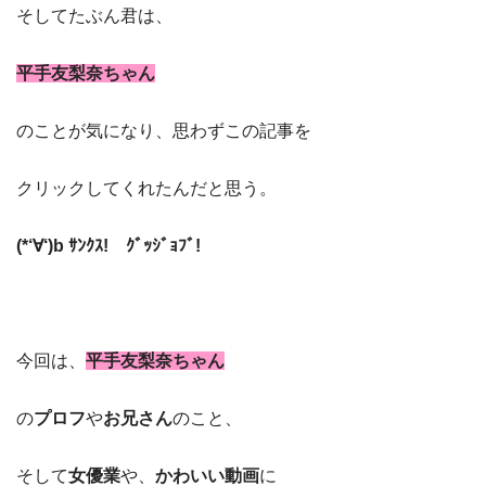
そしてたぶん君は、
平手友梨奈ちゃん
のことが気になり、思わずこの記事を
クリックしてくれたんだと思う。
(*‘∀‘)b ｻﾝｸｽ! ｸﾞｯｼﾞｮﾌﾞ!
今回は、
平手友梨奈ちゃん
の
プロフ
や
お兄さん
のこと、
そして
女優業
や、
かわいい動画
に