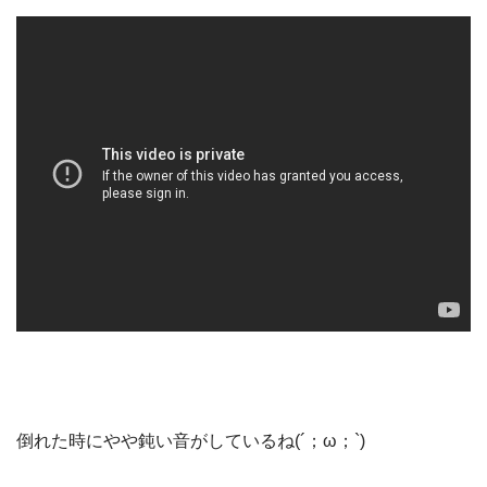
倒れた時にやや鈍い音がしているね(´；ω；`)