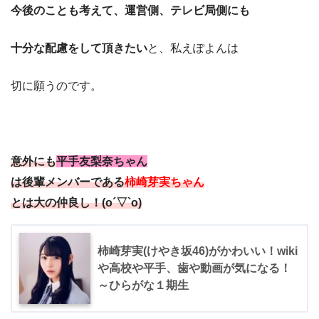
今後のことも考えて、運営側、テレビ局側にも
十分な配慮をして頂きたい
と、私えぽよんは
切に願うのです。
意外にも
平手友梨奈ちゃん
は後輩メンバーである
柿崎芽実ちゃん
とは大の仲良し！(o´▽`o)
柿崎芽実(けやき坂46)がかわいい！wiki
や高校や平手、歯や動画が気になる！
～ひらがな１期生