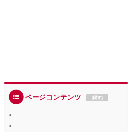
ページコンテンツ
[
隠す
]