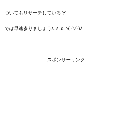
ついてもリサーチしているぞ！
では早速参りましょうε=ε=ε=ﾍ( -∀-)ﾉ
スポンサーリンク