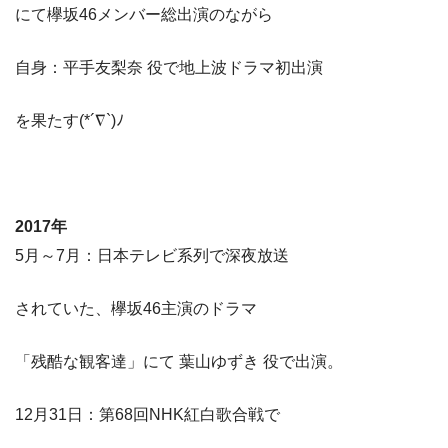
にて欅坂46メンバー総出演のながら
自身：平手友梨奈 役で地上波ドラマ初出演
を果たす(*´∇`)ﾉ
2017年
5月～7月：日本テレビ系列で深夜放送
されていた、欅坂46主演のドラマ
「残酷な観客達」にて 葉山ゆずき 役で出演。
12月31日：第68回NHK紅白歌合戦で