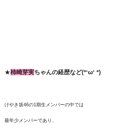
★
柿崎芽実
ちゃん
の経歴など(*‘ω‘ *)
けやき坂46の1期生メンバーの中では
最年少メンバーであり、