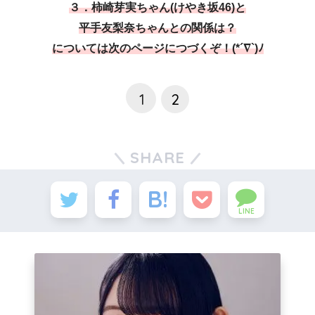
３．柿崎芽実ちゃん(けやき坂46)と
平手友梨奈ちゃんとの関係は？
については次のページにつづくぞ！(*´∇`)ﾉ
1
2
SHARE
LINE