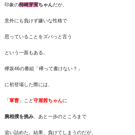
印象の
柿崎芽実
ちゃん
だが、
意外にも負けず嫌いな性格で
思っていることをズバっと言う
という一面もある。
欅坂46の番組「欅って書けない？」
に初登場した際には、
「
軍曹
」こと
守屋茜ちゃん
に
腕相撲を挑み
、あと一歩のところまで
追い詰めた。結果、負けてしまうのだが、