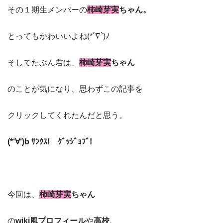
その１期生メンバーの
柿崎芽実
ちゃん。
とってもかわいいよね(*´∇`)ﾉ
そしてたぶん君は、
柿崎芽実
ちゃん
のことが気になり、思わずこの記事を
クリックしてくれたんだと思う。
(*‘∀‘)b ｻﾝｸｽ! ｸﾞｯｼﾞｮﾌﾞ!
今回は、
柿崎芽実
ちゃん
の
wiki風プロフィール
や
高校、