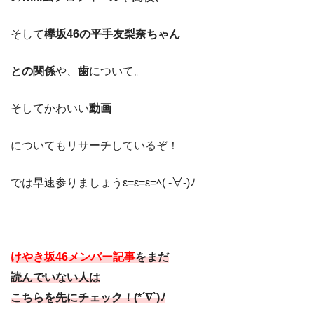
そして
欅坂46の平手友梨奈ちゃん
との関係
や、
歯
について。
そしてかわいい
動画
についてもリサーチしているぞ！
では早速参りましょうε=ε=ε=ﾍ( -∀-)ﾉ
けやき坂46メンバー記事
をまだ
読んでいない人は
こちらを先にチェック！(*´∇`)ﾉ