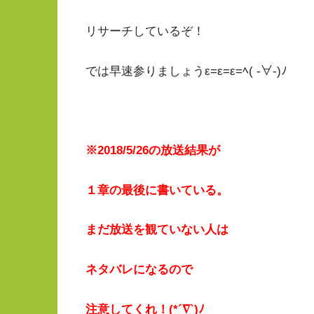
リサーチしているぞ！
では早速参りましょうε=ε=ε=ﾍ( -∀-)ﾉ
※2018/5/26の放送結果が
１章の最後に書いている。
まだ放送を観ていない人は
ネタバレになるので
注意してくれ！(*´∇`)ﾉ