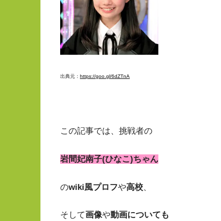
出典元：
https://goo.gl/6dZTnA
この記事では、挑戦者の
岩間妃南子(ひなこ)ちゃん
の
wiki風プロフ
や
高校
、
そして
画像
や
動画についても