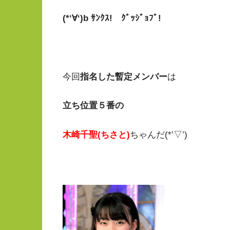
(*‘∀‘)b ｻﾝｸｽ! ｸﾞｯｼﾞｮﾌﾞ!
今回
指名した暫定メンバー
は
立ち位置５
番の
木崎千聖(ちさと)
ちゃんだ(*’▽’)