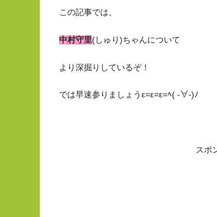
この記事では、
中村守里
(しゅり)ちゃんについて
より深掘りしているぞ！
では早速参りましょうε=ε=ε=ﾍ( -∀-)ﾉ
スポ