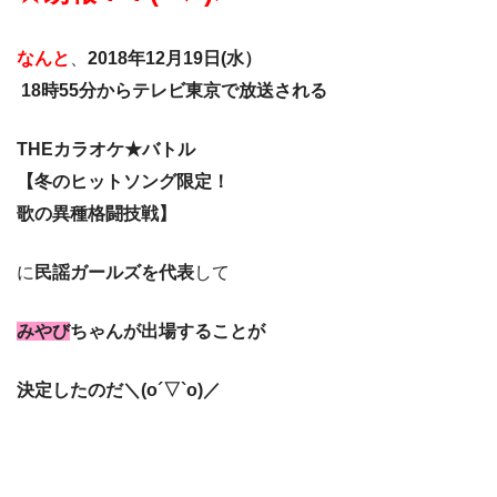
なんと
、
2018年12月19日(水）
18時55分からテレビ東京で放送される
THEカラオケ★バトル
【冬のヒットソング限定！
歌の異種格闘技戦】
に
民謡ガールズを代表
して
みやび
ちゃんが出場することが
決定したのだ＼(o´▽`o)／