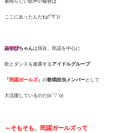
素晴らしい歌声の秘密は
ここにあったんだね(*´∇`)ﾉ
みやび
ちゃん
は現在、民謡を中心に
歌とダンスを披露する
アイドルグループ
「
民謡ガールズ
」
の
歌唱担当メンバー
として
大活躍しているのだ(o´▽`o)
～そもそも、民謡ガールズって