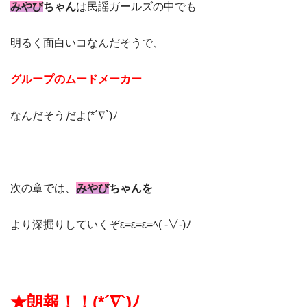
みやび
ちゃん
は民謡ガールズの中でも
明るく面白いコなんだそうで、
グループのムードメーカー
なんだそうだよ(*´∇`)ﾉ
次の章では、
みやび
ちゃんを
より深掘りしていくぞε=ε=ε=ﾍ( -∀-)ﾉ
★朗報！！(*´∇`)ﾉ