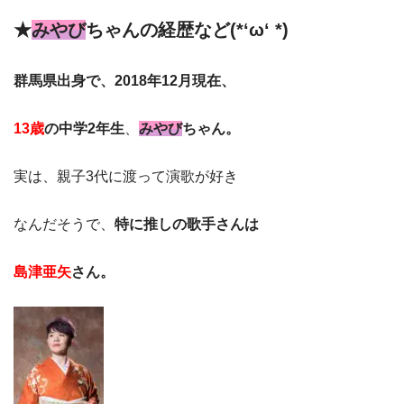
★
みやび
ちゃんの経歴など(*‘ω‘ *)
群馬県出身で、2018年12月現在、
13歳
の中学2年生
、
みやび
ちゃん。
実は、親子3代に渡って演歌が好き
なんだそうで、
特に推しの歌手さんは
島津亜矢
さん。