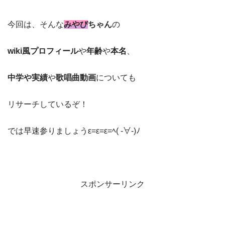
今回は、そんな
みやび
ちゃん
の
wiki風プロフィール
や
年齢
や
本名
、
中学や実績
や
歌唱曲動画
についても
リサーチしているぞ！
では早速参りましょうε=ε=ε=ﾍ( -∀-)ﾉ
スポンサーリンク