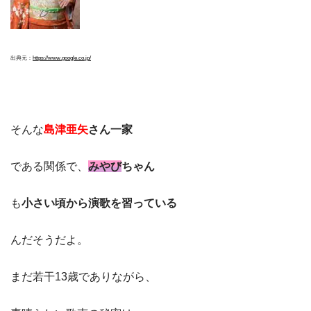
出典元：
https://www.google.co.jp/
そんな
島津亜矢
さん一家
である関係で、
みやび
ちゃん
も
小さい頃から演歌を習っている
んだそうだよ。
まだ若干13歳でありながら、