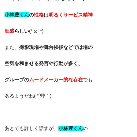
小林豊くん
の
性格
は
明るくサービス精神
旺盛
らしい
(*‘ω‘ *)
また、
撮影現場や舞台挨拶などでは場の
空気を和ませる発言や行動が多く、
グループの
ムードメーカー的な存在
でも
あるようだね( *´艸｀)
あとでも詳しく話すが、
小林豊くん
の