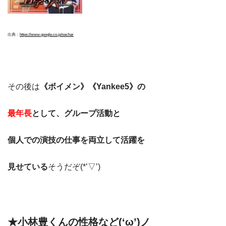
出典：
https://www.google.co.jp/se
ch
ar
その後は
《ボイメン》《Yankee5》の
最年長
として、グループ活動と
個人での演技の仕事を両立して活躍を
見せている
そうだぞ(*’▽’)
★小林豊くんの性格など(‘ω’)ノ