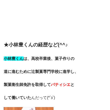
★小林豊くんの経歴など(^^♪
小林豊くん
は、高校卒業後、菓子作りの
道に進むために辻製菓専門学校に進学し、
製菓衛生師免許を取得して
パティシエ
と
して働いていた
んだって(*´з`)