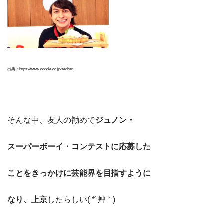
出典：
https://www.google.co.jp/se
ch
ar
そんな中、友人の勧めで
ジュノン・
スーパーボーイ・コンテストに応募した
ことをきっかけに芸能界を目指すように
なり、上京
したらしい( *´艸｀)