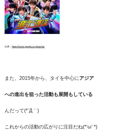
出典：
https://www.google.co.jp/se
ch
ar
また、2015年から、タイを中心に
アジア
への進出を狙った活動も展開もしている
んだって(*´Д｀)
これからの活動の広がりに注目だね(*‘ω‘ *)