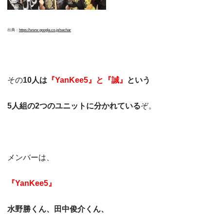
出典：
https://www.google.co.jp/se
ch
ar
その
10人は
『YanKee5』と『誠』
という
5人組の2つのユニットに分かれている
ぞ。
メンバーは、
『YanKee5』
水野勝くん、田中俊介くん、