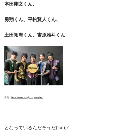
本田剛文くん、
勇翔くん、平松賢人くん、
土田拓海くん、吉原雅斗くん
出典：
https://www.google.co.jp/se
ch
ar
となっているんだそうだ(‘ω’)ノ