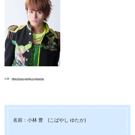
出典：
https://www.google.co.jp/se
ch
ar
名前：小林 豊 (こばやし ゆたか)