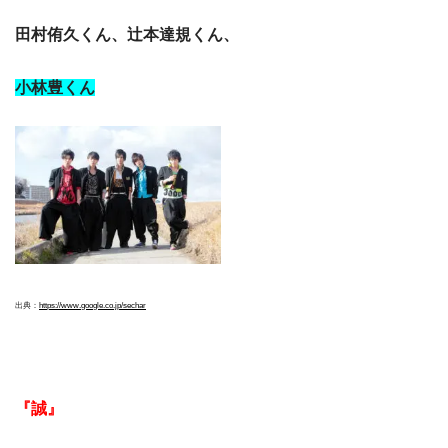
田村侑久くん、辻本達規くん、
小林豊くん
出典：
https://www.google.co.jp/se
ch
ar
『誠』