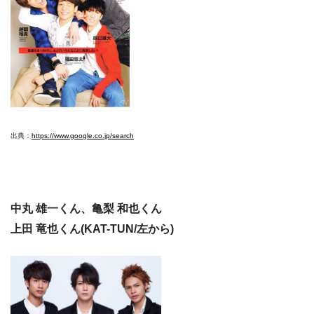
出典：
https://www.google.co.jp/search
中丸 雄一くん、亀梨 和也くん
上田 竜也くん(KAT-TUN/左から)