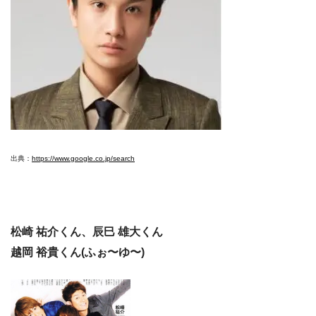
出典：
https://www.google.co.jp/search
松崎 祐介くん、辰巳 雄大くん
越岡 裕貴くん(ふぉ〜ゆ〜)