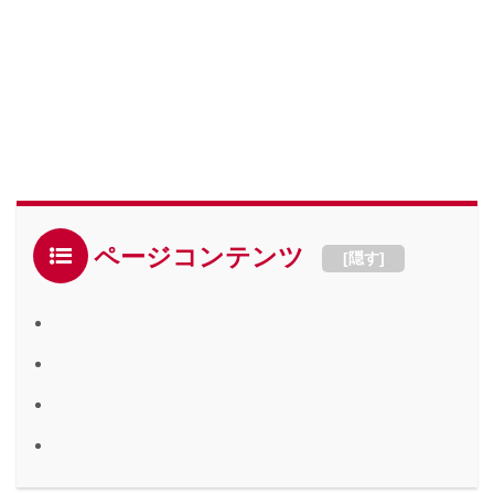
ページコンテンツ
[
隠す
]