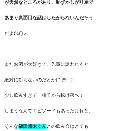
が天然なところがあり、恥ずかしがり屋で
あまり真面目な話はしたがらないんだ
そう
だよ(‘ω’)ノ
またお酒が大好きで、先輩に誘われると
絶対に断らないのだとか( *´艸｀)
少し飲みすぎて、椅子から転げ落ちて
しまうなんてエピソードもあったけれど、
そんな
福田悠太くん
との
飲み会はとても