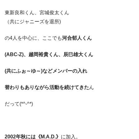
東新良和くん、宮城俊太くん
（共にジャニーズを退所)
の4人を中心に、ここでも
河合郁人くん
(ABC-Z)、越岡裕貴くん、辰巳雄大くん
(共にふぉ～ゆ～)などメンバーの入れ
替わりもありながら活動を続けてきた
ん
だって(*^-^*)
2002年秋には《M.A.D.》
に加入。