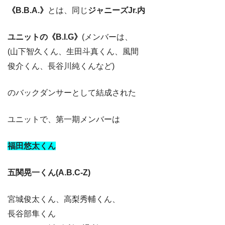
《B.B.A.》
とは、同じ
ジャニーズJr.内
ユニットの《B.I.G》
(メンバーは、
(山下智久くん、生田斗真くん、風間
俊介くん、長谷川純くんなど)
のバックダンサーとして結成された
ユニットで、第一期メンバーは
福田悠太くん
五関晃一くん(A.B.C-Z)
宮城俊太くん、高梨秀輔くん、
長谷部隼くん