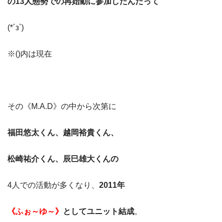
の13人態勢での再始動に参加したんだって
(*´з`)
※()内は現在
その《M.A.D》の中から次第に
福田悠太くん、越岡裕貴くん、
松崎祐介くん、辰巳雄大くんの
4人での活動が多くなり、
2011年
《ふぉ～ゆ～》
としてユニット結成
。