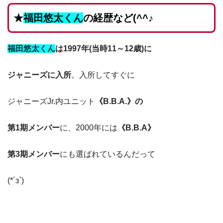
★
福田悠太くん
の
経歴など(^^♪
福田悠太くん
は
1997
年(当時11～12歳)に
ジャニーズに
入所
。入所してすぐに
ジャニーズJr.内ユニット
《B.B.A.》の
第1期メンバー
に、2000年には
《B.B.A》
第3期メンバー
にも選ばれているんだって
(*´з`)