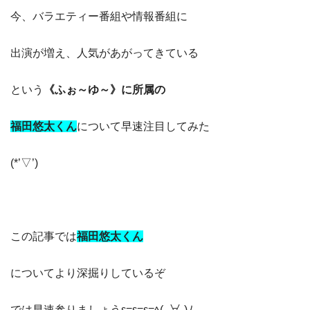
今、バラエティー番組や情報番組に
出演が増え、人気があがってきている
という
《ふぉ～ゆ～》に所属の
福田悠太くん
について早速注目してみた
(*’▽’)
この記事では
福田悠太くん
についてより深掘りしているぞ
では早速参りましょうε=ε=ε=ﾍ( -∀-)ﾉ