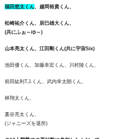
福田悠太くん
、越岡裕貴くん、
松崎祐介くん、辰巳雄大くん、
(共にふぉ～ゆ～)
山本亮太くん、
江田剛くん(共に宇宙Six)
池田優くん、加藤幸宏くん、川村陵くん、
前田紘利T.J.くん、武内幸太朗くん、
林翔太くん、
藁谷亮太くん、
(ジャニーズを退所)