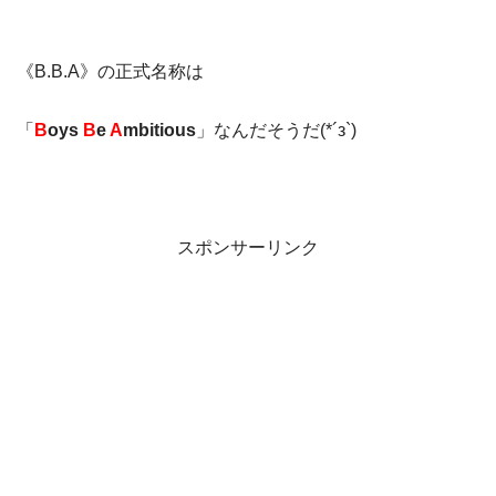
《B.B.A》の正式名称は
「
B
oys
B
e
A
mbitious
」なんだそうだ(*´з`)
スポンサーリンク