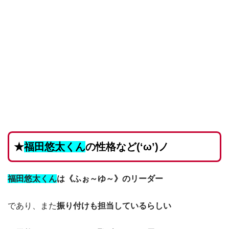
★
福田悠太くん
の
性格など(‘ω’)ノ
福田悠太くん
は
《ふぉ～ゆ～》のリーダー
であり、また
振り付けも担当しているらしい