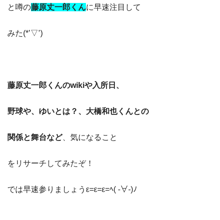
と噂の
藤原丈一郎くん
に
早速注目して
みた(*’▽’)
藤原丈一郎くんのwikiや入所日、
野球や、ゆいとは？、大橋和也くんとの
関係と舞台など
、気になること
をリサーチしてみたぞ！
では早速参りましょうε=ε=ε=ﾍ( -∀-)ﾉ