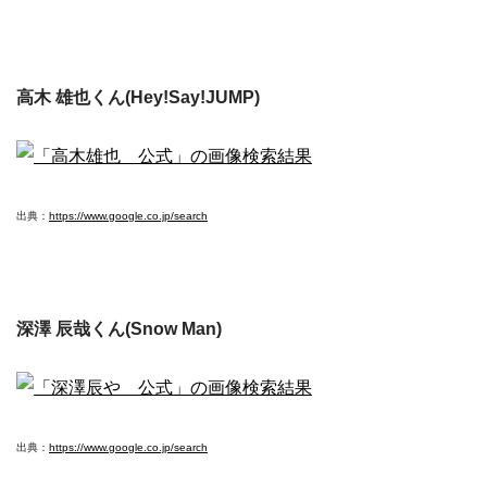
高木 雄也くん(Hey!Say!JUMP)
出典：
https://www.google.co.jp/search
深澤 辰哉くん(Snow Man)
出典：
https://www.google.co.jp/search