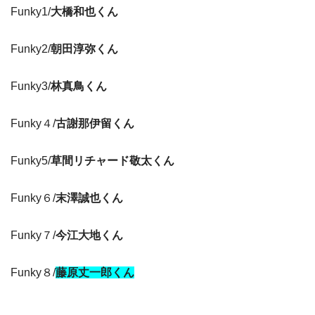
Funky1/
大橋和也くん
Funky2/
朝田淳弥くん
Funky3/
林真鳥くん
Funky４/
古謝那伊留くん
Funky5/
草間リチャード敬太くん
Funky６/
末澤誠也くん
Funky７/
今江大地くん
Funky８/
藤原丈一郎くん