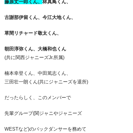
藤原丈一郎くん、
林真鳥くん、
古謝那伊留くん、
今江大地くん、
草間リチャード敬太くん、
朝田淳弥くん、大橋和也くん
(共に関西ジャニーズJr.所属)
楠本幸登くん、中田篤志くん、
三田壮一朗くん(共にジャニーズを退所)
だったらしく、このメンバーで
先輩グループ(関ジャニやジャニーズ
WESTなど)のバックダンサーを務めて