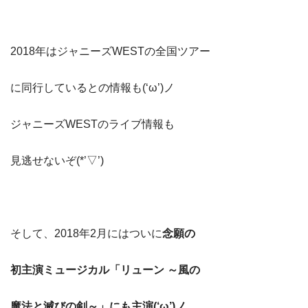
2018年はジャニーズWESTの全国ツアー
に同行しているとの情報も(‘ω’)ノ
ジャニーズWESTのライブ情報も
見逃せないぞ(*’▽’)
そして、2018年2月にはついに
念願の
初主演ミュージカル「リューン ～風の
魔法と滅びの剣～」にも主演(‘ω’)ノ