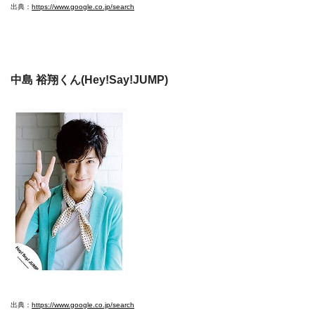
出典：
https://www.google.co.jp/search
中島 裕翔くん(Hey!Say!JUMP)
出典：
https://www.google.co.jp/search