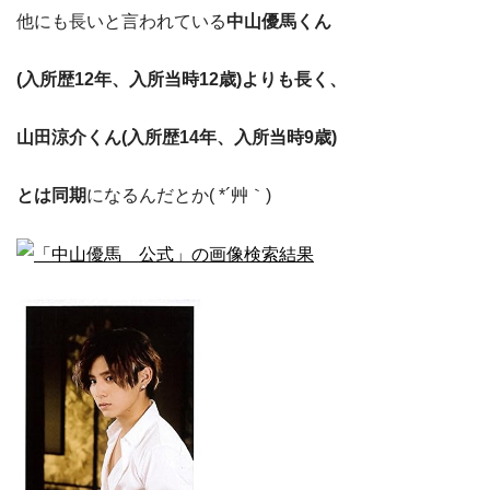
他にも長いと言われている
中山優馬くん
(入所歴12年、入所当時12歳)よりも長く、
山田涼介くん(入所歴14年、入所当時9歳)
とは同期
になるんだとか( *´艸｀)