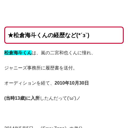
★松倉海斗くんの経歴など(*´з`)
松
倉海
斗
くん
は、嵐の二宮和也くんに憧れ、
ジャニーズ事務所に履歴書を送付。
オーディションを経て、
2010年10月30日
(当時13歳)に入所
したんだって(‘ω’)ノ