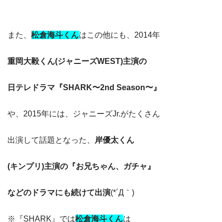
また、
松倉海斗
くん
はこの他にも、2014年
重岡大毅くん(ジャニーズWEST)主演の
日テレドラマ『SHARK〜2nd Season〜』
や、2015年には、ジャニーズJr.がたくさん
出演して話題となった、
岸優太くん
(キンプリ)主演の『お兄ちゃん、ガチャ』
などのドラマにも続けて出演
(*´Д｀)
※『SHARK』では
松倉海斗
くん
は