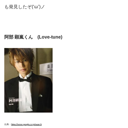
も発見したぞ(‘ω’)ノ
阿部 顕嵐くん (Love-tune)
出典：
https://www.google.co.jp/search