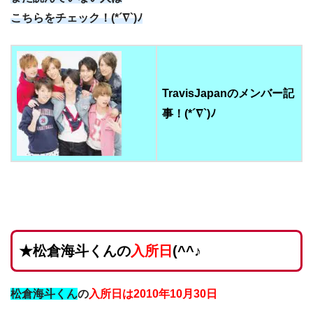
こちらをチェック！(*´∇`)ﾉ
TravisJapanのメンバー記
事！(*´∇`)ﾉ
★松倉海斗くんの
入所日
(^^♪
松倉海斗くん
の
入所日は2010年10月30日