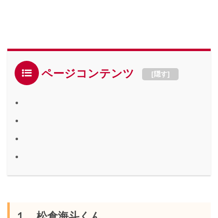
ページコンテンツ
[
隠す
]
１．松倉海斗くん