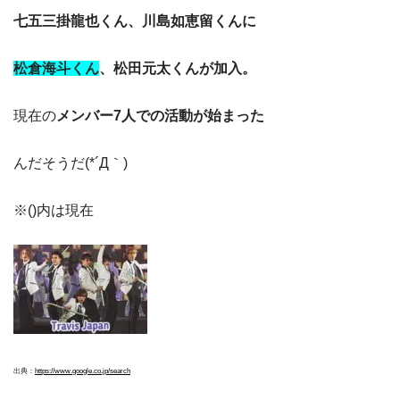
七五三掛龍也くん、川島如恵留くんに
松倉海斗くん
、松田元太くんが加入。
現在の
メンバー7人での活動が始まった
んだそうだ(*´Д｀)
※()内は現在
出典：
https://www.google.co.jp/search