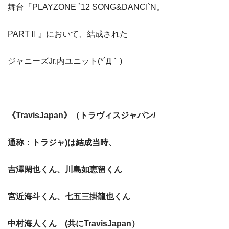
舞台『PLAYZONE `12 SONG&DANCI`N。
PARTⅡ』において、結成された
ジャニーズJr.内ユニット(*´Д｀)
《TravisJapan》（トラヴィスジャパン/
通称：トラジャ)は結成当時、
吉澤閑也くん、川島如恵留くん
宮近海斗くん、七五三掛龍也くん
中村海人くん (共にTravisJapan）