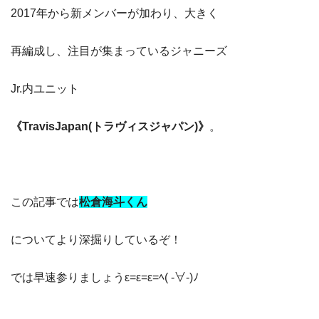
2017年から新メンバーが加わり、大きく
再編成し、注目が集まっているジャニーズ
Jr.内ユニット
《TravisJapan(トラヴィスジャパン)》
。
この記事では
松倉海斗くん
についてより深掘りしているぞ！
では早速参りましょうε=ε=ε=ﾍ( -∀-)ﾉ