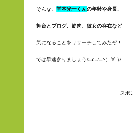
そんな、
堂本光一くん
の年齢や身長、
舞台とブログ、筋肉、彼女の存在など
気になることをリサーチしてみたぞ！
では早速参りましょうε=ε=ε=ﾍ( -∀-)ﾉ
スポ