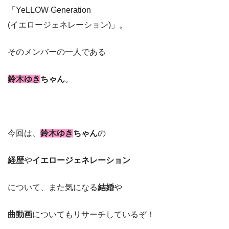
「YeLLOW Generation
(イエロージェネレーション)」。
そのメンバーの一人である
鈴木ゆき
ちゃん
。
今回は、
鈴木ゆき
ちゃん
の
経歴
や
イエロージェネレーション
について、また気になる
結婚
や
曲動画
についてもリサーチしているぞ！