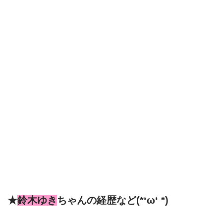
★
鈴木ゆき
ちゃんの経歴など(*‘ω‘ *)