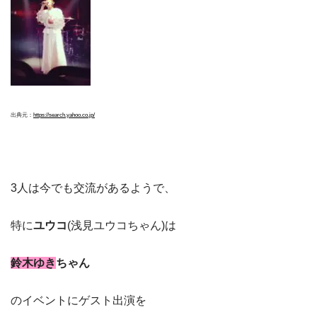
出典元：
https://search.yahoo.co.jp/
3人は今でも交流があるようで、
特に
ユウコ
(浅見ユウコちゃん)は
鈴木ゆき
ちゃん
のイベントにゲスト出演を