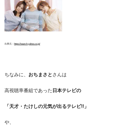
出典元：
https://search.yahoo.co.jp/
ちなみに、
おちまさと
さんは
高視聴率番組であった
日本テレビの
「天才・たけしの元気が出るテレビ!!」
や、