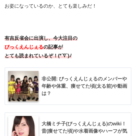
お姿になっているのか、とても楽しみだ！
有吉反省会に出演し、今大注目の
びっくえんじぇる
の記事が
とても読まれているぞ！(*´∇`)ﾉ
非公開: びっくえんじぇるのメンバーや
年齢や体重、痩せてた頃(太る前)や動画
は？
大橋ミチ子(びっくえんじぇる)のwiki！
昔(痩せてた頃)や水着画像やハーフが気