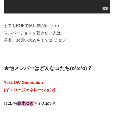
とてもPOPで良い曲だ(o´▽`o)
フルバージョンを聴きたい人は
是非、お買い求めを！＼(o´▽`o)／
★他メンバーはどんなコたち(o’ω’o)？
YeLLOW Generation
(イエロージェネレーション)
は
ユキ
(
鈴木ゆき
ちゃん)
の他、