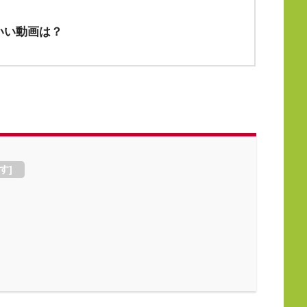
わいい動画は？
す
]