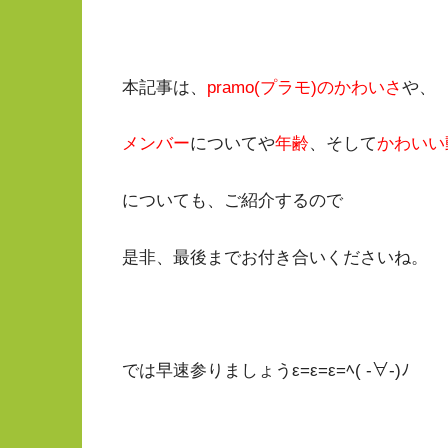
本記事は、
pramo(プラモ)のかわいさ
や、
メンバー
についてや
年齢
、そして
かわいい
についても、ご紹介するので
是非、最後までお付き合いくださいね。
では早速参りましょうε=ε=ε=ﾍ( -∀-)ﾉ