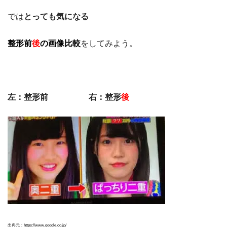
では
とっても気になる
整形前
後
の画像比較
をしてみよう。
左：整形前 右：整形
後
出典元：
https://www.google.co.jp/