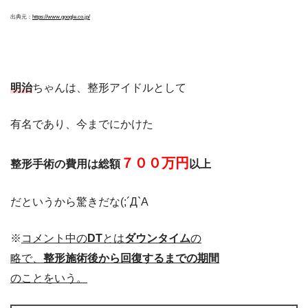
出典元：
https://www.google.co.jp/
明治
ちゃんは、整形アイドルとして
有名であり、今までにかけた
７００万円
整形手術の費用は総額
以上
だというから驚きだな(;´Д`A
※
コメント中の
DT
とは
ダウンタイム
の
略で、
整形施術後から回復するまでの期間
のことをいう。