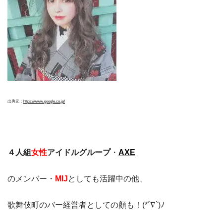
出典元：
https://www.google.co.jp/
４人組
女性
アイドルグループ
・
AXE
のメンバー・
MIJ
としても活躍中の他、
歌舞伎町のバー経営者としての顏も！(*´∇`)ﾉ