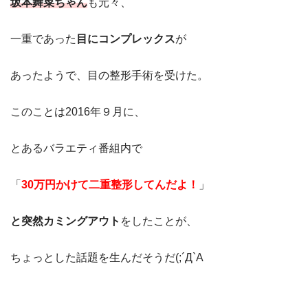
坂本舞菜ちゃん
も元々、
一重であった
目にコンプレックス
が
あったようで、目の整形手術を受けた。
このことは2016年９月に、
とあるバラエティ番組内で
「
30万円かけて二重整形してんだよ！
」
と突然カミングアウト
をしたことが、
ちょっとした話題を生んだそうだ(;´Д`A