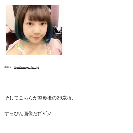
出典元：
https://www.google.co.jp/
そしてこちらが整形後の26歳頃、
すっぴん画像だ(*´∇`)ﾉ