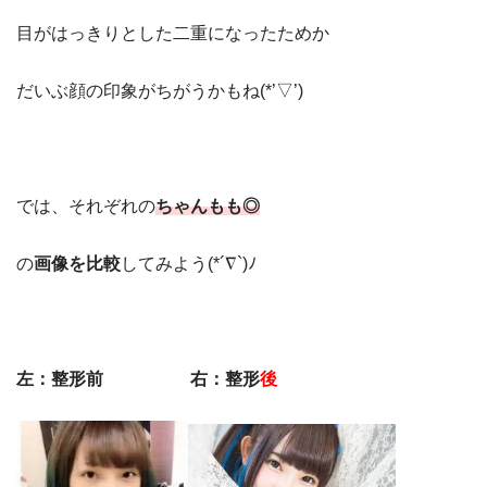
目がはっきりとした二重になったためか
だいぶ顔の印象がちがうかもね(*’▽’)
では、それぞれの
ちゃんもも◎
の
画像を比較
してみよう(*´∇`)ﾉ
左：整形前 右：整形
後