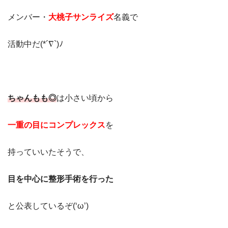
メンバー・
大桃子サンライズ
名義で
活動中だ(*´∇`)ﾉ
ちゃんもも◎
は小さい頃から
一重の目にコンプレックス
を
持っていいたそうで、
目を中心に整形手術を行った
と公表しているぞ(‘ω’)