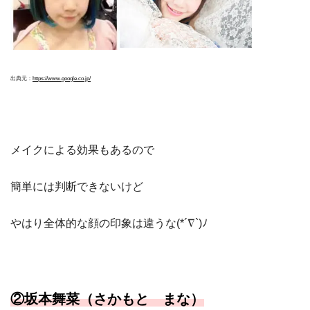
出典元：
https://www.google.co.jp/
メイクによる効果もあるので
簡単には判断できないけど
やはり全体的な顔の印象は違うな(*´∇`)ﾉ
②坂本舞菜（さかもと まな）