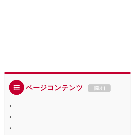
ページコンテンツ
[
隠す
]