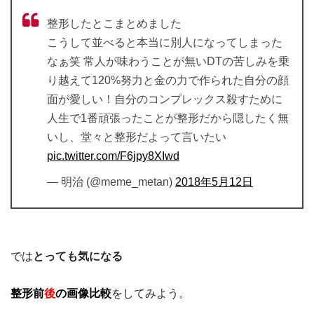
整形したとこまとめました
こうして並べると本当に別人になってしまった
なぁ笑 常人が味わうことが無いDTの苦しみを乗
り越えて120%努力と金の力で作られた自分の顔
面が愛しい！自分のコンプレックス殺すために
人生で1番頑張ったことが整形だから隠したく無
いし、堂々と整形だよって言いたい
pic.twitter.com/F6jpy8XIwd
— 明治 (@meme_metan)
2018年5月12日
では
とっても気になる
整形前
後
の画像比較
をしてみよう。