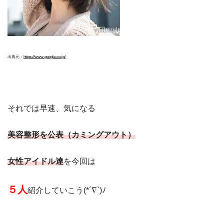
出典元：
https://www.google.co.jp/
それでは早速、気になる
美容整形を公表（カミングアウト）
女性アイドル達
を今回は
５人
紹介していこう(*´∇`)ﾉ