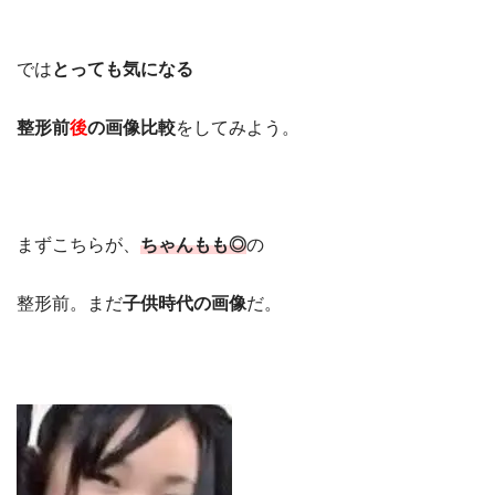
では
とっても気になる
整形前
後
の画像比較
をしてみよう。
まずこちらが、
ちゃんもも◎
の
整形前。まだ
子供時代の画像
だ。