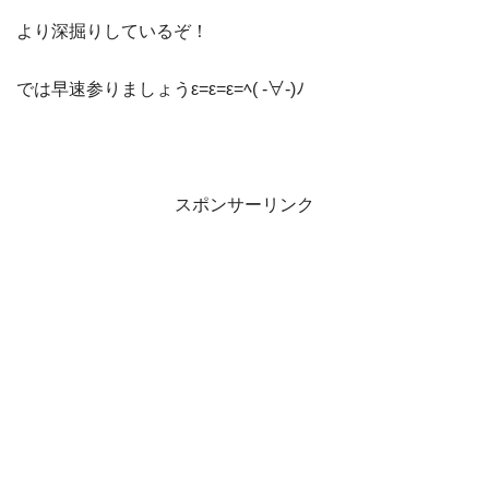
より深掘りしているぞ！
では早速参りましょうε=ε=ε=ﾍ( -∀-)ﾉ
スポンサーリンク