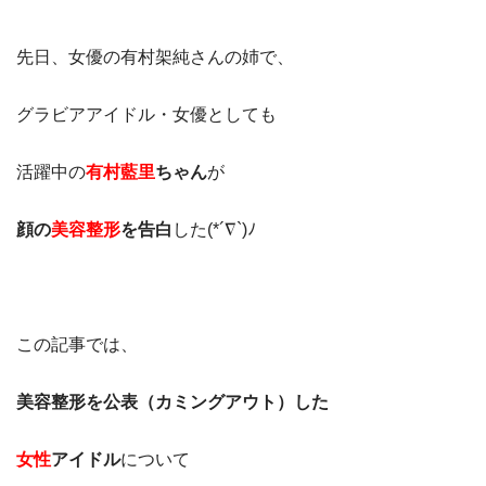
先日、女優の有村架純さんの姉で、
グラビアアイドル・女優としても
活躍中の
有村藍里
ちゃん
が
顔の
美容整形
を告白
した(*´∇`)ﾉ
この記事では、
美容整形を公表（カミングアウト）した
女性
アイドル
について