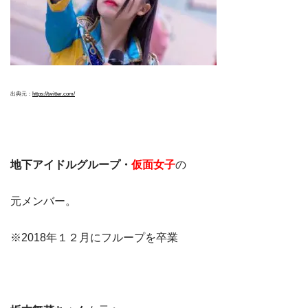
出典元：
https://twitter.com/
地下アイドルグループ・
仮面女子
の
元メンバー。
※2018年１２月にフループを卒業