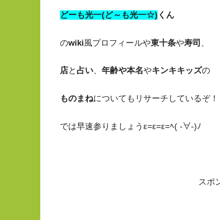
どーも光一(ど～も光一☆)
くん
の
wiki
風プロフィールや
東十条
や
寿司
、
店
と
占い
、
年齢や本名
や
キンキキッズ
の
ものまね
についてもリサーチしているぞ！
では早速参りましょうε=ε=ε=ﾍ( -∀-)ﾉ
スポ