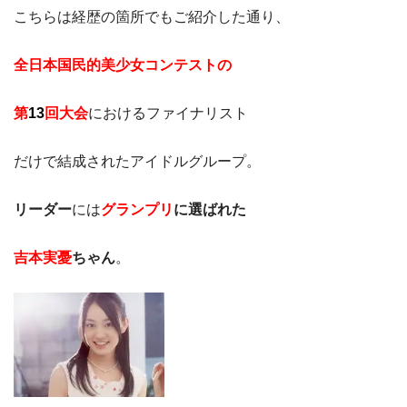
こちらは経歴の箇所でもご紹介した通り、
全日本国民的美少女コンテストの
第
13
回大会
におけるファイナリスト
だけで結成されたアイドルグループ。
リーダー
には
グランプリ
に選ばれた
吉本実憂
ちゃん
。