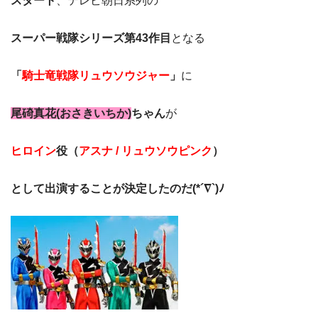
スタート
、テレビ朝日系列の
スーパー戦隊シリーズ第43作目
となる
「
騎士竜戦隊リュウソウジャー
」
に
尾碕真花(おさきいちか)
ちゃん
が
ヒロイン
役（
アスナ / リュウソウピンク
）
として出演することが決定したのだ(*´∇`)ﾉ