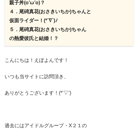
親子丼(o’ω’o)？
４．尾碕真花(おさきいちか)ちゃんと
仮面ライダー！(*´∇`)ﾉ
５．尾碕真花(おさきいちか)ちゃん
の熱愛彼氏と結婚！？
​こんにちは！えぽよんです！
​いつも当サイト​に訪問頂き、
​ありがとうございます！(*’▽’)​​
過去にはアイドルグループ・X２１の