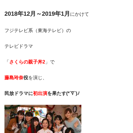
2018年
12月～2019年1月
にかけて
フジテレビ系（東海テレビ）の
テレビドラマ
「
さくらの親子丼2
」で
藤島玲奈
役
を演じ、
民放ドラマに
初出演
を果たす(*´∇`)ﾉ