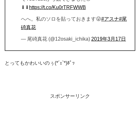
⬇︎⬇︎
https://t.co/Ku0rTRFWWB
へへ。私のソロを貼っておきます😜
#アスナ
#尾
碕真花
— 尾碕真花 (@12osaki_ichika)
2019年3月17日
とってもかわいいのぅ(*´ｪ`*)ﾎﾟｯ
スポンサーリンク