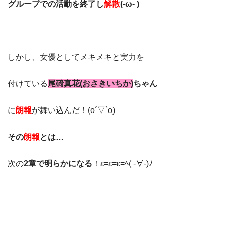
グループでの活動を終了し
解散
(-ω- )
しかし、女優としてメキメキと実力を
付けている
尾碕真花(おさきいちか)
ちゃん
に
朗報
が舞い込んだ！(o´▽`o)
その
朗報
とは…
次の
2章で明らかになる
！ε=ε=ε=ﾍ( -∀-)ﾉ