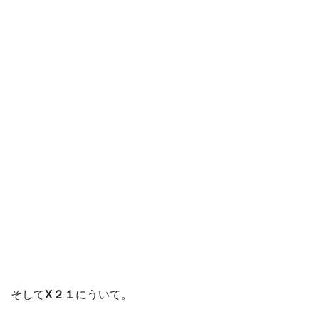
そして
X２１
にういて。