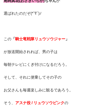
尾碕真花(おさきいちか)
ちゃん
が
選ばれたのだぞ(*´∇`)ﾉ
この
「
騎士竜戦隊リュウソウジャー
」
が放送開始されれば、男の子は
毎朝テレビにくぎ付けになるだろう。
そして、それに便乗してその子の
お父さんも毎週楽しみに観るであろう。
そう、
アスナ役 / リュウソウピンク
の