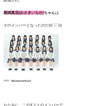
結成され、
尾碕真花(おさきいちか)
ちゃん
は
そのメンバーとなったのだ(o´▽`o)
出典元：
https://www.google.co.jp/
ちなみに、このX２１のメンバーで