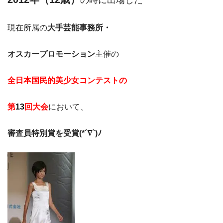
現在所属の
大手芸能事務所・
オスカープロモーション
主催の
全日本国民的美少女コンテストの
第
13
回大会
において、
審査員特別賞を受賞(*´∇`)ﾉ