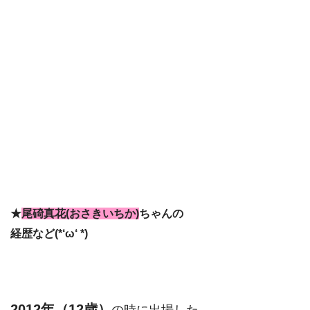
★
尾碕真花(おさきいちか)
ちゃんの
経歴など(*‘ω‘ *)
2012年（12歳）
の時に出場した