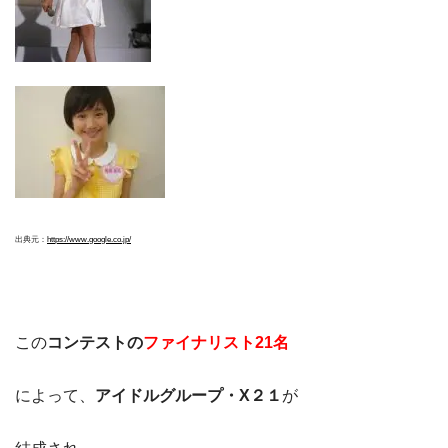
出典元：
https://www.google.co.jp/
この
コンテストの
ファイナリスト21名
によって、
アイドルグループ・X２１
が