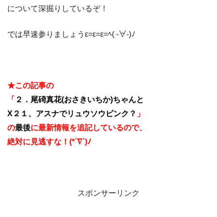
について深掘りしているぞ！
では早速参りましょうε=ε=ε=ﾍ( -∀-)ﾉ
★この記事の
「
２．尾碕真花(おさきいちか)ちゃんと
X２１、アスナでリュウソウピンク？
」
の
最後
に
最新情報を追記しているので、
絶対に見逃すな！(*´∇`)ﾉ
スポンサーリンク