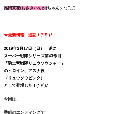
尾碕真花(おさきいちか)
ちゃん
をな(°д°)
★最新情報 追記！(*´∇`)ﾉ
2019年3月17日（日）、遂に
スーパー戦隊シリーズ第43作目
「騎士竜戦隊リュウソウジャー」
の
ヒロイン、アスナ役
（リュウソウピンク）
として登場した！(*´∇`)ﾉ
今回は、
番組のエンディングで