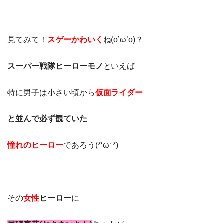
見てみて！
スゲーかわいく
ね(o’ω’o)？
スーパー戦隊ヒーローモノ
といえば
特に男子は小さい頃から
仮面ライダー
と並んで必ず観ていた
憧れのヒーロー
であろう(*‘ω‘ *)
その
女性
ヒーロー
に