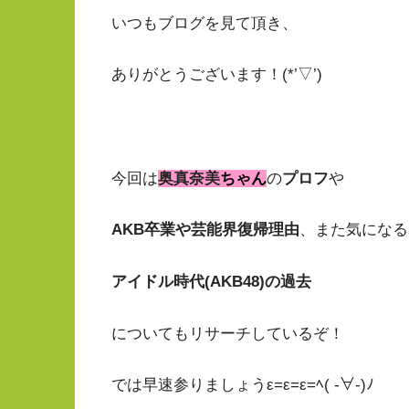
いつもブログを見て頂き、
ありがとうございます！(*’▽’)
今回は
奥真奈美
ちゃん
の
プロフ
や
AKB卒業や芸能界復帰理由
、また気になる
アイドル時代(AKB48)の過去
についてもリサーチしているぞ！
では早速参りましょうε=ε=ε=ﾍ( -∀-)ﾉ