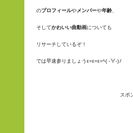
の
プロフィール
や
メンバー
や
年齢
、
そして
かわいい曲動画
についても
リサーチしているぞ！
では早速参りましょうε=ε=ε=ﾍ( -∀-)ﾉ
スポ