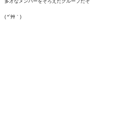
多才なメンバーをそろえたグループだぞ
( *´艸｀)