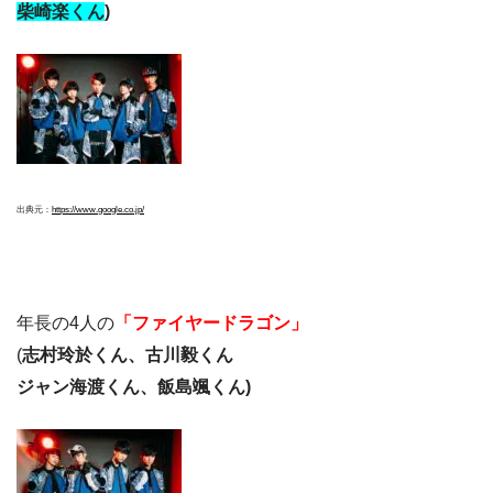
柴崎楽くん
)
出典元：
https://www.google.co.jp/
年長の4人の
「ファイヤードラゴン」
(
志村玲於くん、古川毅くん
ジャン海渡くん、飯島颯くん)