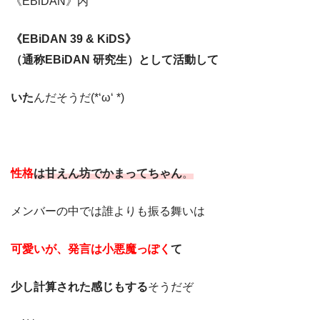
《EBiDAN》内
《EBiDAN 39 & KiDS》
（通称EBiDAN 研究生）として活動して
いた
んだそうだ(*‘ω‘ *)
性格
は甘えん坊でかまってちゃん
。
メンバーの中では誰よりも振る舞いは
可愛いが、発言は小悪魔っぽく
て
少し計算された感じもする
そうだぞ