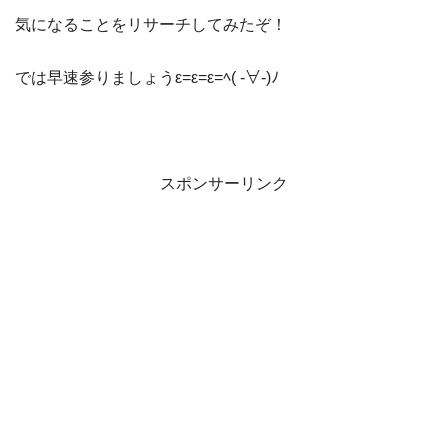
気になることをリサーチしてみたぞ！
では早速参りましょうε=ε=ε=ﾍ( -∀-)ﾉ
スポンサーリンク