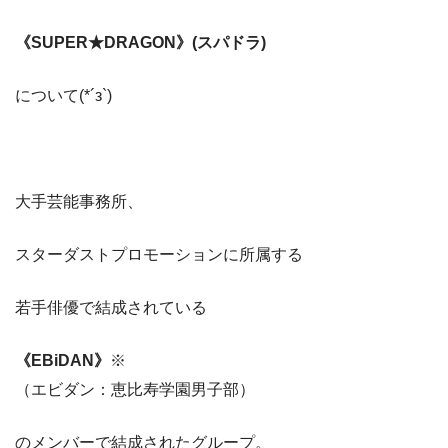
《SUPER★DRAGON》(スパドラ)
について(*´з`)
大手芸能事務所、
スターダストプロモーションに所属する
若手俳優で結成されている
《EBiDAN》
※
（エビダン：恵比寿学園男子部）
のメンバーで結成されたグループ。