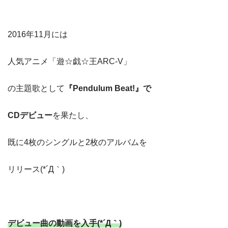
2016年11月には
人気アニメ「遊☆戯☆王ARC-V」
の主題歌として
『Pendulum Beat!』で
CDデビュー
を果たし、
既に4枚のシングルと2枚のアルバムを
リリース(*´Д｀)
デビュー曲の動画を入手(*´Д｀)