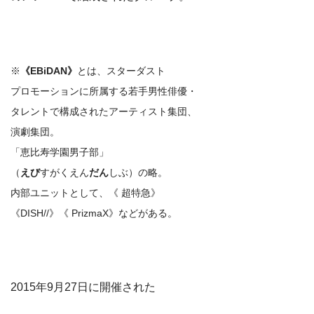
※
《EBiDAN》
とは、スターダスト
プロモーションに所属する若手男性俳優・
タレントで構成されたアーティスト集団、
演劇集団。
「恵比寿学園男子部」
（
えび
すがくえん
だん
しぶ）の略。
内部ユニットとして、《 超特急》
《DISH//》《 PrizmaX》などがある。
2015年9月27日に開催された