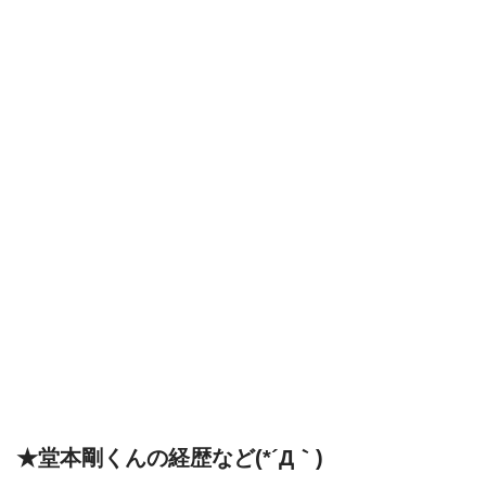
★堂本剛くんの経歴など(*´Д｀)