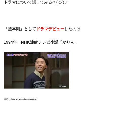
ドラマ
について話してみるぞ(‘ω’)ノ
「堂本剛」として
ドラマデビュー
したのは
1994年 NHK連続テレビ小説「かりん」
出典：
https://www.google.co.jp/search