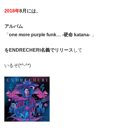
2018年
8月には、
アルバム
「
one more purple funk… -硬命 katana-
」
をENDRECHERI名義でリリース
して
いるぞ(*^-^*)