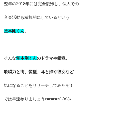
翌年の2018年には完全復帰し、個人での
音楽活動も積極的にしているという
堂本剛くん
。
そんな
堂本剛くん
のドラマや銀魂、
歌唱力と街、髪型、耳と姉や彼女など
気になることをリサーチしてみたぞ！
では早速参りましょうε=ε=ε=ﾍ( -∀-)ﾉ