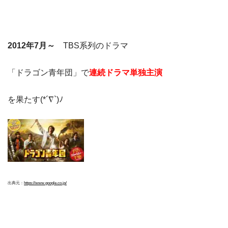
2012年7月～
TBS系列のドラマ
「ドラゴン青年団」で
連続ドラマ単独主演
を果たす(*´∇`)ﾉ
出典元：
https://www.google.co.jp/