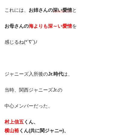
これには、
お姉さんの
深い愛情
と
お母さんの
海よりも深～い愛情
を
感じるね(*´∇`)ﾉ
ジャニーズ入所後の
Jr.時代
は、
当時、関西ジャニーズJr.の
中心メンバーだった、
村上信五
くん、
横山裕
くん(共に関ジャニ∞)、