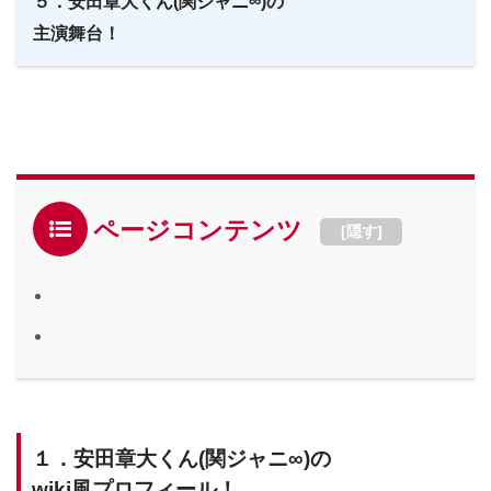
５．安田章大くん(関ジャニ∞)の
主演舞台！
ページコンテンツ
[
隠す
]
１．安田章大くん(関ジャニ∞)の
wiki風プロフィール！