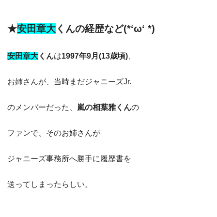
★
安田章大
くんの経歴など(*‘ω‘ *)
安田章大
くん
は
1997年9月(13歳頃)
、
お姉さんが、当時まだジャニーズJr.
のメンバーだった、
嵐の相葉雅くん
の
ファンで、そのお姉さんが
ジャニーズ事務所へ勝手に履歴書を
送ってしまったらしい。