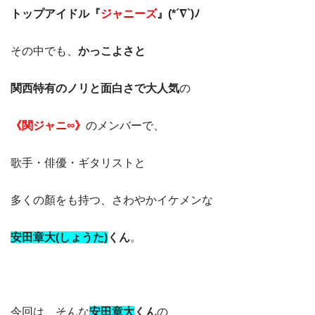
トップアイドル『
ジャニーズ
』(*´∇`)ﾉ
その中でも、
かっこよさと
関西特有のノリと面白さで大人気
の
《関ジャニ∞》
のメンバーで、
歌手・俳優・ギタリストと
多くの顏をも持つ、さわやかイケメンな
安田章大(しょうた)
くん
。
今回は、そんな
安田章大
くん
の