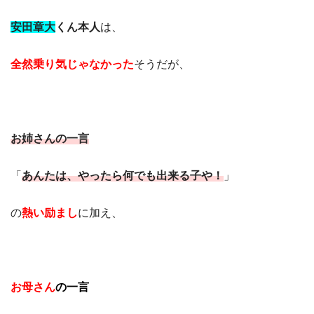
安田章大
くん本人
は、
全然乗り気じゃなかった
そうだが、
お姉さんの一言
「
あんたは、やったら何でも出来る子や！
」
の
熱い
励まし
に加え、
お母さん
の一言