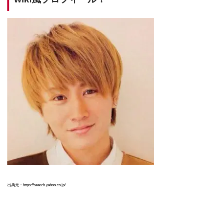
出典元：
https://search.yahoo.co.jp/