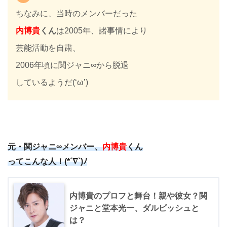
ちなみに、当時のメンバーだった
内博貴
くん
は2005年、諸事情により
芸能活動を自粛、
2006年頃に関ジャニ∞から脱退
しているようだ(‘ω’)
元・関ジャニ∞メンバー、
内博貴
くん
ってこんな人！(*´∇`)ﾉ
内博貴のプロフと舞台！親や彼女？関
ジャニと堂本光一、ダルビッシュと
は？