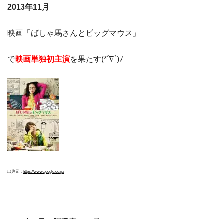
2013年11月
映画「ばしゃ馬さんとビッグマウス」
で
映画単独初主演
を果たす(*´∇`)ﾉ
出典元：
https://www.google.co.jp/