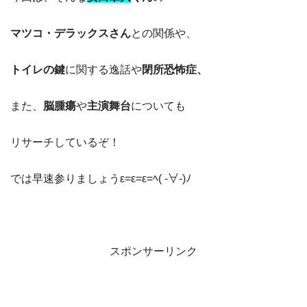
マツコ・デラックスさん
との関係や、
トイレの鍵
に関する逸話や
閉所恐怖症、
また、
脳腫瘍
や
主演舞台
についても
リサーチしているぞ！
では早速参りましょうε=ε=ε=ﾍ( -∀-)ﾉ
スポンサーリンク