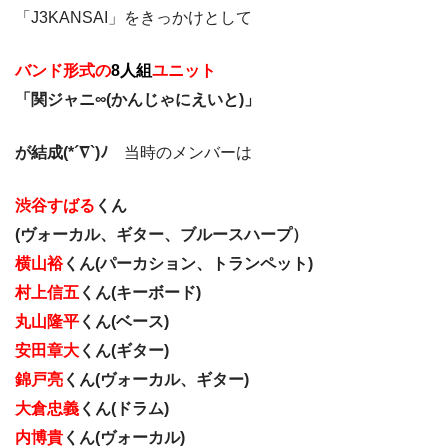
「J3KANSAI」をきっかけとして
バンド形式の
8人組
ユニット
「関ジャニ∞(かんじゃにえいと)」
が結成(*´∇`)ﾉ
当時のメンバーは
渋谷すばる
くん
(ヴォーカル、ギター、ブルースハープ）
横山裕
くん(パーカション、トランペット)
村上信五
くん(キーボード)
丸山隆平
くん(ベース)
安田章大
くん(ギター)
錦戸亮
くん(ヴォーカル、ギター)
大倉忠義
くん(ドラム)
内博貴
くん(ヴォーカル)