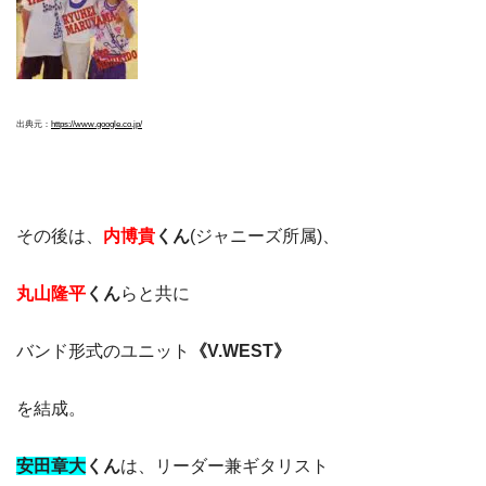
出典元：
https://www.google.co.jp/
その後は、
内博貴
くん
(ジャニーズ所属)、
丸山隆平
くん
らと共に
バンド形式のユニット
《V.WEST》
を結成。
安田章大
くん
は、リーダー兼ギタリスト