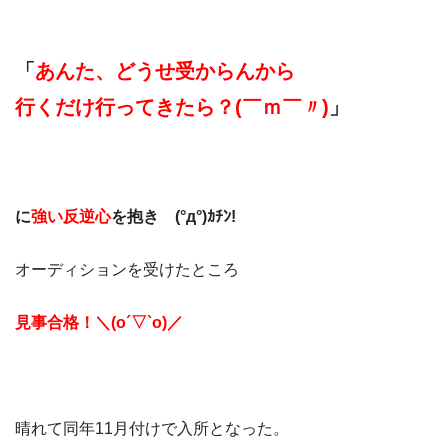
「
あんた、どうせ受からんから
行くだけ行ってきたら？(￣ｍ￣〃)
」
に
強い反逆心
を抱き (°д°)ｶﾁﾝ!
オーディションを受けたところ
見事合格！＼(o´▽`o)／
晴れて同年11月付けで入所となった。