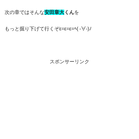
次の章ではそんな
安田章大
くん
を
もっと掘り下げて行くぞε=ε=ε=ﾍ( -∀-)ﾉ
スポンサーリンク