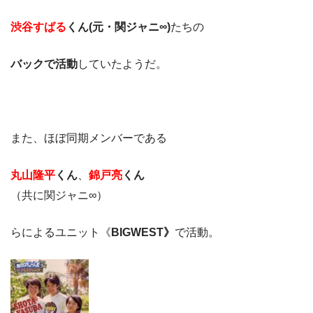
渋谷すばる
くん(元・関ジャニ∞)
たちの
バックで活動
していたようだ。
また、ほぼ同期メンバーである
丸山隆平
くん
、
錦戸亮
くん
（共に関ジャニ∞）
らによるユニット《
BIGWEST》
で活動。