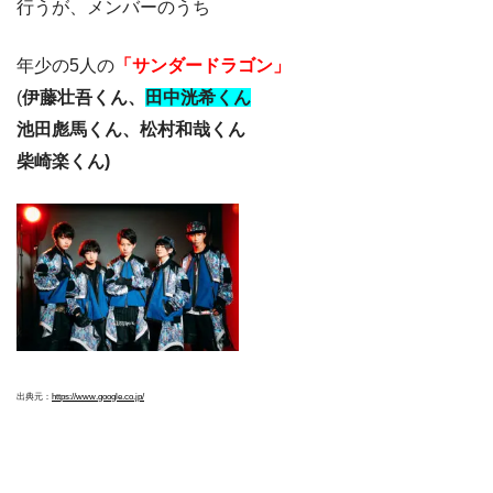
行うが、メンバーのうち
年少の5人の
「サンダードラゴン」
(
伊藤壮吾くん、
田中洸希くん
池田彪馬くん、松村和哉くん
柴崎楽くん)
出典元：
https://www.google.co.jp/