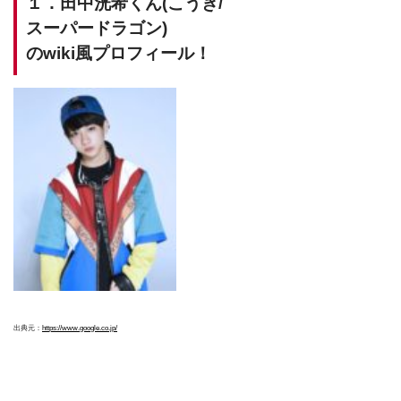
１．田中洸希くん(こうき/
スーパードラゴン)
のwiki風プロフィール！
出典元：
https://www.google.co.jp/