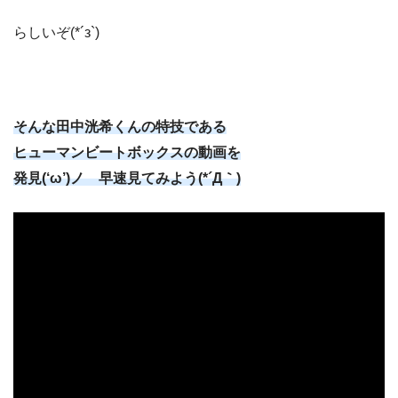
らしいぞ(*´з`)
そんな田中洸希くんの特技である
ヒューマンビートボックスの動画を
発見(‘ω’)ノ 早速見てみよう(*´Д｀)