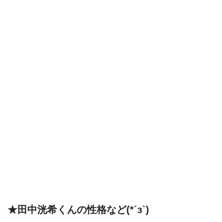
★田中洸希くんの性格など(*´з`)