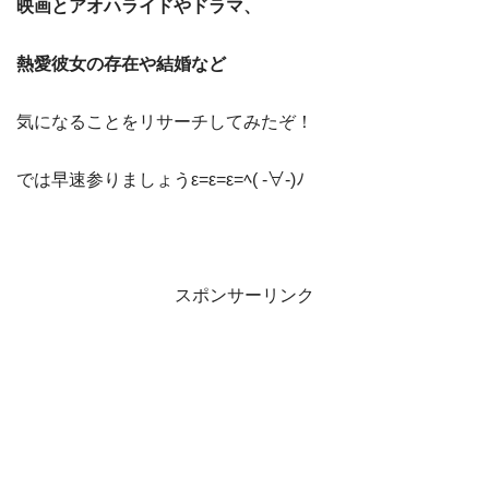
映画とアオハライドやドラマ、
熱愛彼女の存在や
結婚など
気になることをリサーチしてみたぞ！
では早速参りましょうε=ε=ε=ﾍ( -∀-)ﾉ
スポンサーリンク