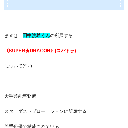
まずは、
田中洸希くん
の所属する
《SUPER★DRAGON》(スパドラ)
について(*´з`)
大手芸能事務所、
スターダストプロモーションに所属する
若手俳優で結成されている