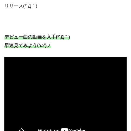
リリース(*´Д｀)
デビュー曲の動画を入手(*´Д｀)
早速見てみよう(‘ω’)ノ