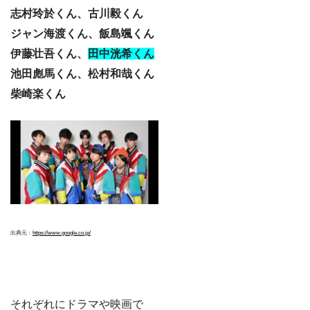
志村玲於くん、古川毅くん
ジャン海渡くん、飯島颯くん
伊藤壮吾くん、
田中洸希くん
池田彪馬くん、松村和哉くん
柴崎楽くん
出典元：
https://www.google.co.jp/
それぞれにドラマや映画で