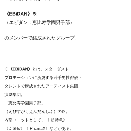
《EBiDAN》※
（エビダン：恵比寿学園男子部）
のメンバーで結成されたグループ。
※
《EBiDAN》
とは、スターダスト
プロモーションに所属する若手男性俳優・
タレントで構成されたアーティスト集団、
演劇集団。
「恵比寿学園男子部」
（
えび
すがくえん
だん
しぶ）の略。
内部ユニットとして、《 超特急》
《DISH//》《 PrizmaX》などがある。