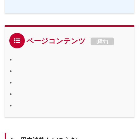
ページコンテンツ
[
隠す
]