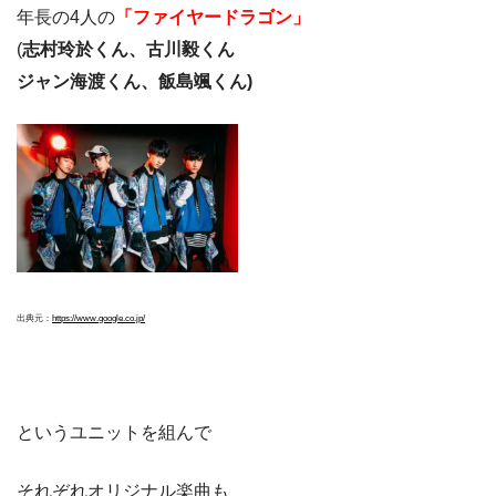
年長の4人の
「ファイヤードラゴン」
(
志村玲於くん、古川毅くん
ジャン海渡くん、飯島颯くん)
出典元：
https://www.google.co.jp/
というユニットを組んで
それぞれオリジナル楽曲も