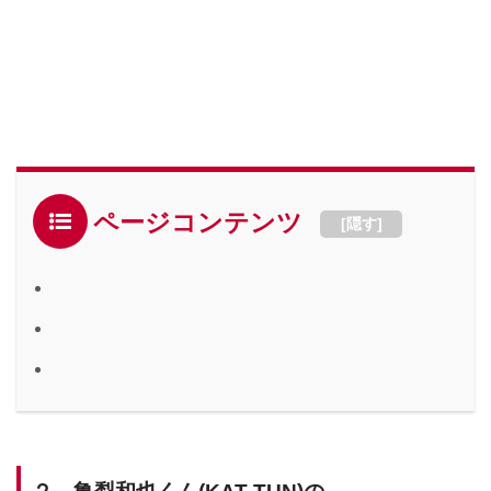
ページコンテンツ
[
隠す
]