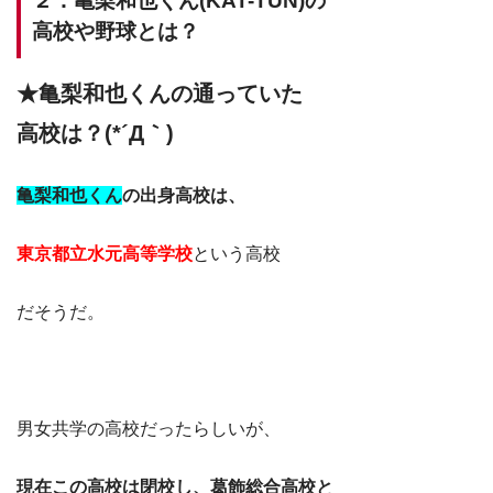
２．亀梨和也くん(KAT-TUN)の
高校や野球とは？
★亀梨和也くんの通っていた
高校は？
(*´Д｀)
亀梨和也くん
の出身高校は、
東京都立水元高等学校
という高校
だそうだ。
男女共学の高校だったらしいが、
現在この高校は閉校し、葛飾総合高校と