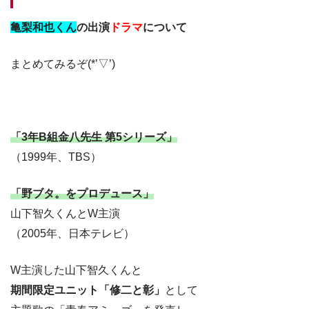
亀梨和也くん
の出演
ドラマ
について
まとめてみるぞ(*’▽’)
「3年B組金八先生 第5シリーズ」
（1999年、TBS）
「野ブタ。をプロデュース」
山下智久くんとW主演
（2005年、日本テレビ）
W主演した山下智久くんと
期間限定ユニット「修二と彰」
として