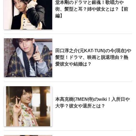
堂本剛のドラマと銀魂！歌唱力や
街、髪型と耳？姉や彼女とは？【前
編】
田口淳之介(元KAT-TUN)の今(現在)や
髪型！ドラマ、映画と脱退理由？熱
愛彼女や結婚は？
本髙克樹(7MEN侍)のwiki！入所日や
大学？彼女や退所とは？