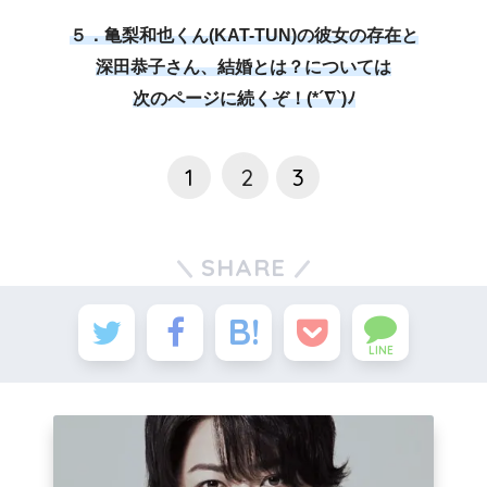
５．亀梨和也くん(KAT-TUN)の彼女の存在と
深田恭子さん、結婚とは？については
次のページに続くぞ！(*´∇`)ﾉ
1
2
3
SHARE
LINE