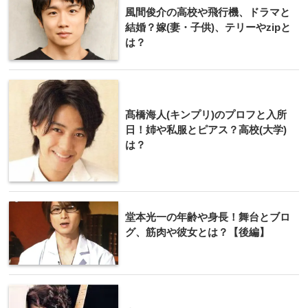
風間俊介の高校や飛行機、ドラマと
結婚？嫁(妻・子供)、テリーやzipと
は？
髙橋海人(キンプリ)のプロフと入所
日！姉や私服とピアス？高校(大学)
は？
堂本光一の年齢や身長！舞台とブロ
グ、筋肉や彼女とは？【後編】