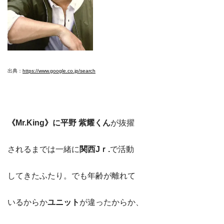
出典：
https://www.google.co.jp/search
《Mr.King》に平野 紫耀くん
が抜擢
されるまでは一緒に
関西Jｒ.
で活動
してきたふたり。でも年齢が離れて
いるからか
ユニット
が違ったからか、