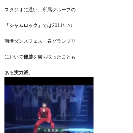
スタジオに通い、所属グループの
「シャムロック」
では2011年の
南港ダンスフェス・春グランプリ
において
優勝
を勝ち取ったことも
ある
実力派
。