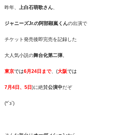
昨年、
上白石萌歌さん
、
ジャニーズJr.の阿部顕嵐くん
の出演で
チケット発売後即完売を記録した
大人気小説の
舞台化第二弾
。
東京
では
6月24日
まで
、(
大阪
では
7月4日、5日
)に絶賛
公演中
だぞ
(*´з`)