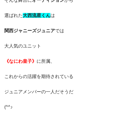
そんな舞台に
オーディション
から
選ばれた
大西流星くん
は
関西ジャニーズジュニア
では
大人気のユニット
《なにわ皇子》
に所属、
これからの活躍を期待されている
ジュニアメンバーの一人だそうだ
(^^♪