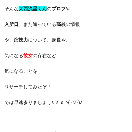
そんな
大西流星くん
の
プロフ
や
入所日
、また通っている
高校
の情報
や、
演技力
について、
身長
や、
気になる
彼女
の存在など
気になることを
リサーチしてみたぞ！
では早速参りましょうε=ε=ε=ﾍ( -∀-)ﾉ