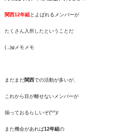
関西12年組
とよばれるメンバーが
たくさん入所したということだ
( ..)φメモメモ
まだまだ
関西
での活動が多いが、
これから目が離せないメンバーが
揃っておるらしいぞ(^^)/
また機会があれば
12年組
の