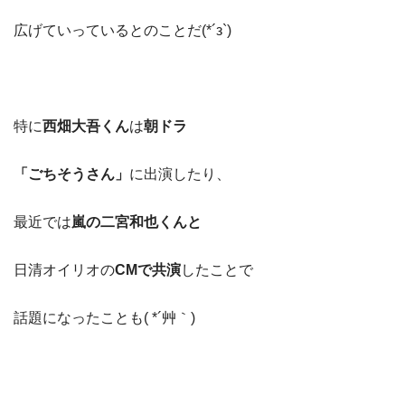
広げていっているとのことだ(*´з`)
特に
西畑大吾くん
は
朝ドラ
「ごちそうさん」
に出演したり、
最近では
嵐の二宮和也くんと
日清オイリオの
CMで共演
したことで
話題になったことも( *´艸｀)