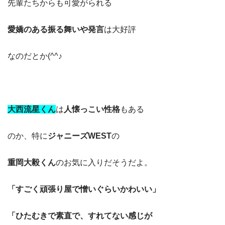
先輩たちからも可愛がられる
愛嬌のある振る舞いや発言
は大好評
なのだとか(^^♪
大西流星くん
は
人懐っこい性格
もある
のか、特に
ジャニーズWEST
の
重岡大毅くん
のお気に入りだそうだよ。
「すごく頑張り屋で憎いぐらいかわいい」
「ひたむきで素直で、すれてない感じが