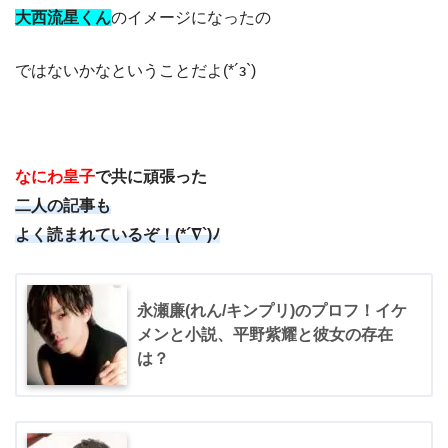
大西流星くん
の
イメージになったの
ではないかなということだよ(*´з`)
なにわ皇子
で共に頑張った
二人の記事も
よく読まれているぞ！(*´∇`)ﾉ
永瀬廉(れん/キンプリ)のプロフ！イケ
メンと小説、平野紫耀と彼女の存在
は？