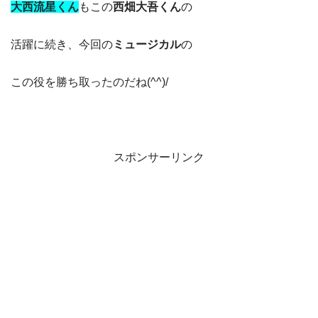
大西流星
く
ん
もこの
西畑大吾くん
の
活躍に続き、今回の
ミュージカル
の
この役を勝ち取ったのだね(^^)/
スポンサーリンク