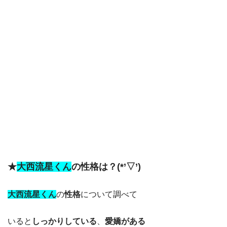
★
大西流星くん
の
性格は？(*’▽’)
大西流星くん
の
性格
について調べて
いると
しっかりしている
、
愛嬌がある