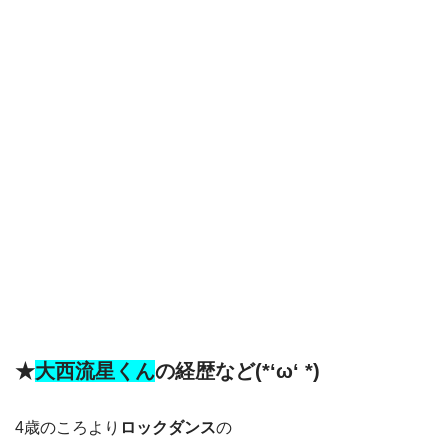
★
大西流星くん
の
経歴など(*‘ω‘ *)
4歳のころより
ロックダンス
の