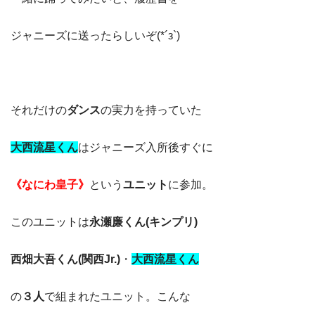
ジャニーズに送ったらしいぞ(*´з`)
それだけの
ダンス
の実力を持っていた
大西流星
くん
はジャニーズ入所後すぐに
《なにわ皇子》
という
ユニット
に参加。
このユニットは
永瀬廉くん(キンプリ)
西畑大吾くん(関西Jr.)
・
大西流星くん
の
３人
で組まれたユニット。こんな