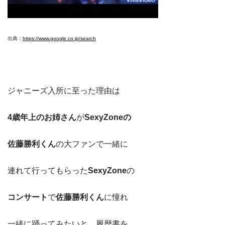
出典：
https://www.google.co.jp/search
ジャニーズ入所に至った理由は
4歳年上のお姉さん
が
SexyZoneの
佐藤勝利くん
の大ファンで一緒に
連れて行ってもらった
SexyZone
の
コンサート
で
佐藤勝利くん
に憧れ
一緒に踊ってみたいと、履歴書を