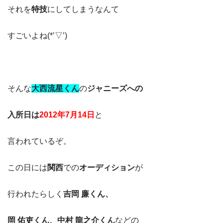
それを
特技
にしてしまうなんて
すごいよね(*’▽’)
そんな
大西流星くん
の
ジャニーズへの
入所日は
2012年7月14日
と
言われているぞ。
この日には
関西
での
オーディション
が
行われたらしく
吉岡 廉くん、
岡 佑吏くん、中村 龍之介くん
などの