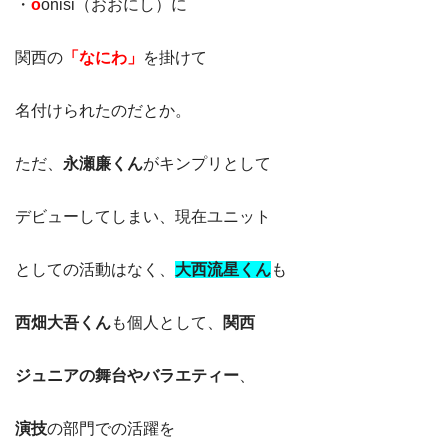
・
o
onisi（おおにし）に
関西の
「なにわ」
を掛けて
名付けられたのだとか。
ただ、
永瀬廉くん
がキンプリとして
デビューしてしまい、現在ユニット
としての活動はなく、
大西流星くん
も
西畑大吾くん
も個人として、
関西
ジュニアの舞台やバラエティー
、
演技
の部門での活躍を