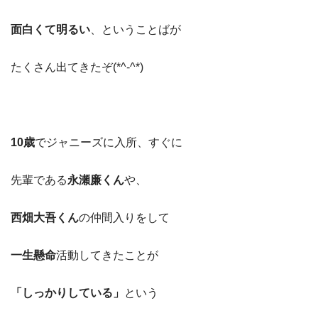
面白くて明るい
、ということばが
たくさん出てきたぞ(*^-^*)
10歳
でジャニーズに入所、すぐに
先輩である
永瀬廉くん
や、
西畑大吾くん
の仲間入りをして
一生懸命
活動してきたことが
「しっかりしている」
という