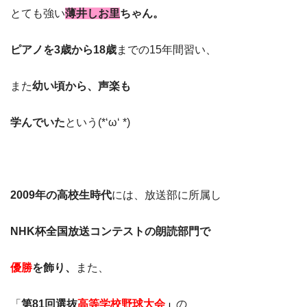
とても強い
薄井しお里
ちゃん。
ピアノを3歳から18歳
までの15年間習い、
また
幼い頃から、声楽も
学んでいた
という(*‘ω‘ *)
2009年の
高校生時代
には、放送部に所属し
NHK杯全国放送コンテストの朗読部門で
優勝
を飾り、
また、
「
第81回選抜
高等学校野球大会
」
の