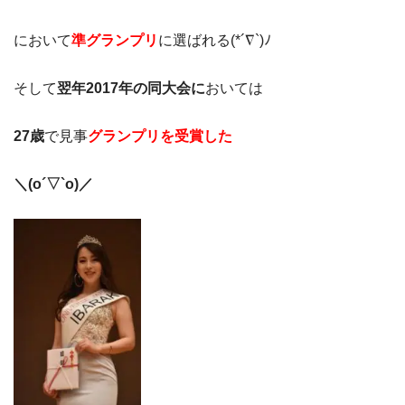
において
準グランプリ
に選ばれる(*´∇`)ﾉ
そして
翌年2017年の同大会に
おいては
27歳
で見事
グランプリを受賞した
＼(o´▽`o)／