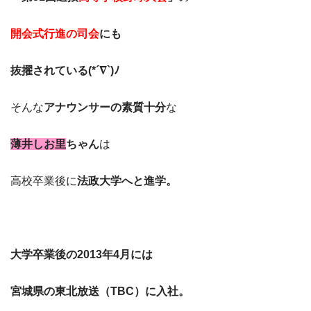
開会式行進の司会
にも
抜擢されている(*´∇`)ﾉ
そんな
アナウンサーの素質十分
な
薄井しお里
ちゃん
は
高校卒業後に
法政大学へと進学。
大学卒業後の2013年4月には
宮城県の東北放送（TBC）に入社。