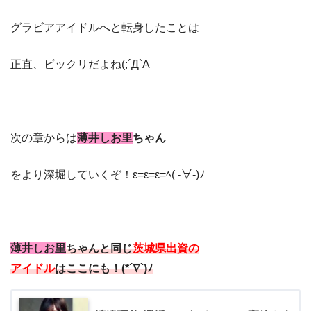
グラビアアイドルへと転身したことは
正直、ビックリだよね(;´Д`A
次の章からは
薄井しお里
ちゃん
をより深堀していくぞ！ε=ε=ε=ﾍ( -∀-)ﾉ
薄井しお里
ちゃん
と同じ
茨城県出資の
アイドル
はここにも！(*´∇`)ﾉ