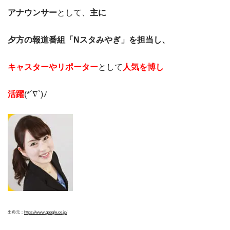
アナウンサー
として、
主に
夕方の報道番組「Nスタみやぎ」を担当し、
キャスターやリポーター
として
人気を博し
活躍
(*´∇`)ﾉ
出典元：
https://www.google.co.jp/