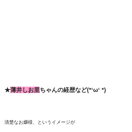
★
薄井しお里
ちゃん
の経歴など(*‘ω‘ *)
清楚なお嬢様、というイメージが