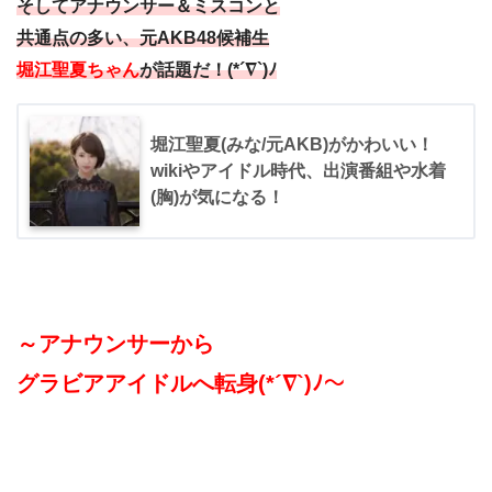
そしてアナウンサー＆ミスコンと
共通点の多い、元AKB48候補生
堀江聖夏ちゃん
が話題だ！(*´∇`)ﾉ
堀江聖夏(みな/元AKB)がかわいい！
wikiやアイドル時代、出演番組や水着
(胸)が気になる！
～アナウンサーから
グラビアアイドルへ転身(*´∇`)ﾉ～