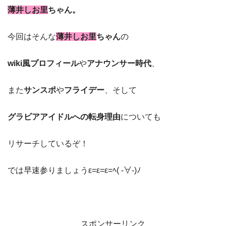
薄井しお里
ちゃん。
今回はそんな
薄井しお里
ちゃん
の
wiki風プロフィール
や
アナウンサー時代
、
また
サンスポ
や
フライデー
、そして
グラビアアイドルへの転身理由
についても
リサーチしているぞ！
では早速参りましょうε=ε=ε=ﾍ( -∀-)ﾉ
スポンサーリンク