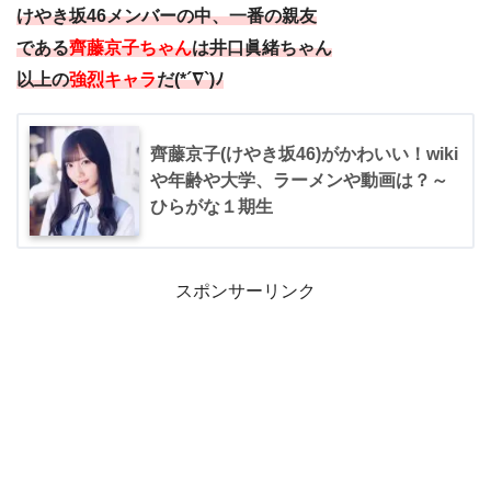
けやき坂46メンバーの中、一番の親友
である
齊藤京子ちゃん
は井口眞緒ちゃん
以上の
強烈キャラ
だ(*´∇`)ﾉ
齊藤京子(けやき坂46)がかわいい！wiki
や年齢や大学、ラーメンや動画は？～
ひらがな１期生
スポンサーリンク