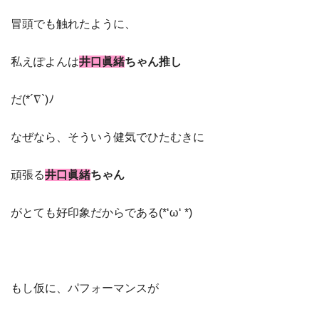
冒頭でも触れたように、
私えぽよんは
井口眞緒
ちゃん
推し
だ(*´∇`)ﾉ
なぜなら、そういう健気でひたむきに
頑張る
井口眞緒
ちゃん
がとても好印象だからである(*‘ω‘ *)
もし仮に、パフォーマンスが