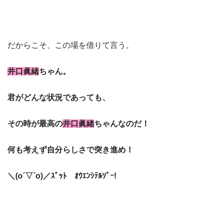
だからこそ、この場を借りて言う。
井口眞緒
ちゃん。
君がどんな状況であっても、
その時が最高の
井口眞緒
ちゃんなのだ！
何も考えず自分らしさで突き進め！
＼(o´▽`o)／ｽﾞｯﾄ ｵｳｴﾝｼﾃﾙｿﾞｰ!