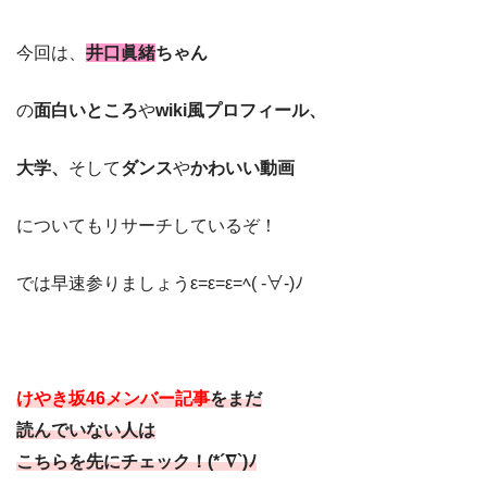
今回は、
井口眞緒
ちゃん
の
面白いところ
や
wiki風プロフィール、
大学、
そして
ダンス
や
かわいい動画
についてもリサーチしているぞ！
では早速参りましょうε=ε=ε=ﾍ( -∀-)ﾉ
けやき坂46メンバー記事
をまだ
読んでいない人は
こちらを先にチェック！(*´∇`)ﾉ