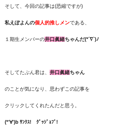
そして、今回の記事は(恐縮ですが)
私えぽよんの
個人的推しメン
である、
１期生メンバーの
井口眞緒
ちゃんだ(*´∇`)ﾉ
そしてたぶん君は、
井口眞緒
ちゃん
のことが気になり、思わずこの記事を
クリックしてくれたんだと思う。
(*‘∀‘)b ｻﾝｸｽ! ｸﾞｯｼﾞｮﾌﾞ!