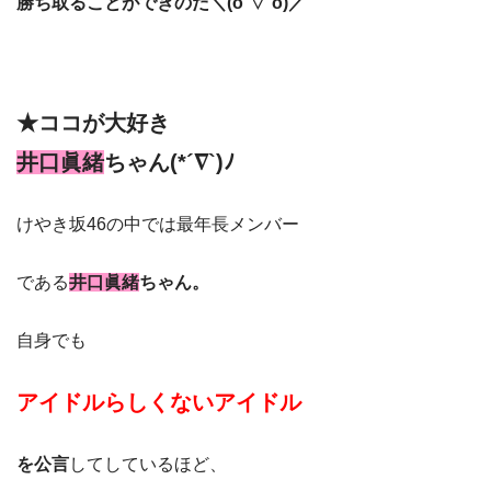
勝ち取ることができのだ＼(o´▽`o)／
★ココが大好き
井口眞緒
ちゃん(*´∇`)ﾉ
けやき坂46の中では最年長メンバー
である
井口眞緒
ちゃん。
自身でも
アイドルらしくないアイドル
を公言
してしているほど、