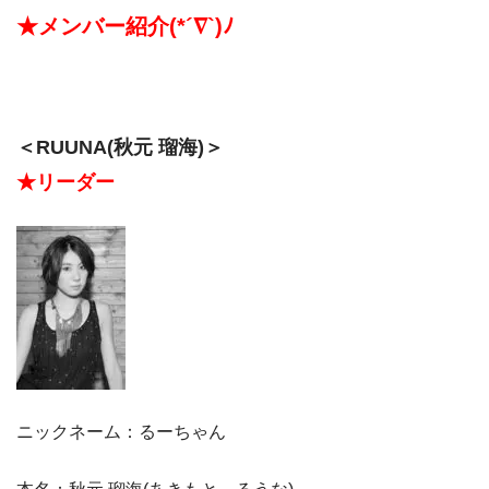
★メンバー紹介(*´∇`)ﾉ
＜RUUNA(秋元 瑠海)＞
★リーダー
ニックネーム：るーちゃん