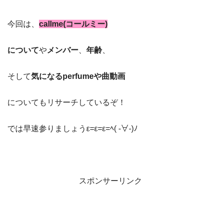
今回は、
callme(コールミー)
について
や
メンバー
、
年齢
、
そして
気になるperfumeや曲動画
についてもリサーチしているぞ！
では早速参りましょうε=ε=ε=ﾍ( -∀-)ﾉ
スポンサーリンク