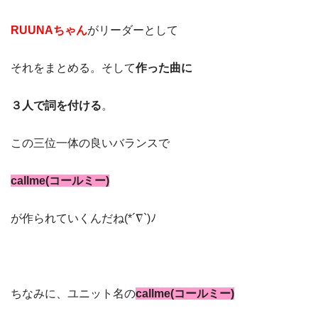
RUUNAちゃん
がリーダーとして
それをまとめる。そして
作った曲に
３人で詞を付ける
。
この三位一体の良いバランスで
callme(コールミー)
が作られていくんだね(*´∇`)ﾉ
ちなみに、ユニット名の
callme(コールミー)