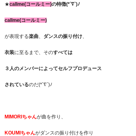
★
callme(コールミー)
の特徴(*´∇`)ﾉ
callme(コールミー)
が表現する
楽曲
、
ダンスの振り付け
、
衣装
に至るまで、その
すべては
３人のメンバーによってセルフプロデュース
されている
のだ(*´∇`)ﾉ
MIMORIちゃん
が曲を作り、
KOUMIちゃん
がダンスの振り付けを作り