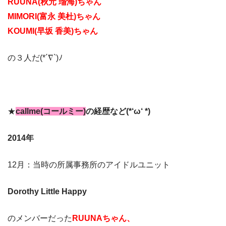
RUUNA(秋元 瑠海)ちゃん
MIMORI(富永 美杜)ちゃん
KOUMI(早坂 香美)ちゃん
の３人だ(*´∇`)ﾉ
★
callme(コールミー)
の経歴など(*‘ω‘ *)
2014年
12月：当時の所属事務所のアイドルユニット
Dorothy Little Happy
のメンバーだった
RUUNAちゃん、