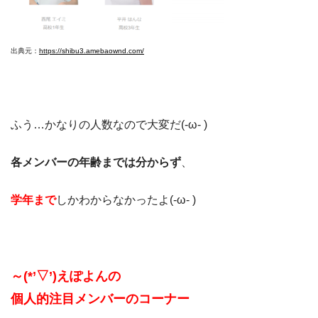
出典元：
https://shibu3.amebaownd.com/
ふう…かなりの人数なので大変だ(-ω- )
各メンバーの年齢までは分からず
、
学年まで
しかわからなかったよ(-ω- )
～(*’▽’)えぽよんの
個人的注目メンバーのコーナー