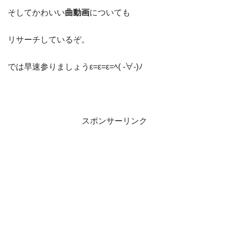
そしてかわいい
曲動画
についても
リサーチしているぞ。
では早速参りましょうε=ε=ε=ﾍ( -∀-)ﾉ
スポンサーリンク