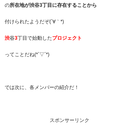
の
所在地が渋谷3丁目に存在することから
付けられたようだぞ(´∀｀*)
渋
谷
3
丁目で始動した
プロジェクト
ってことだね(*`▽´*)
では次に、各メンバーの紹介だ！
スポンサーリンク