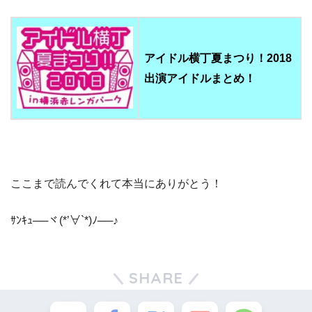
アイドル横丁夏まつり！2018
出演アイドルまとめ！
ここまで読んでくれて本当にありがとう！
ｻﾝｷｭ──ヾ(*’∀`*)ﾉ──♪
SHARE