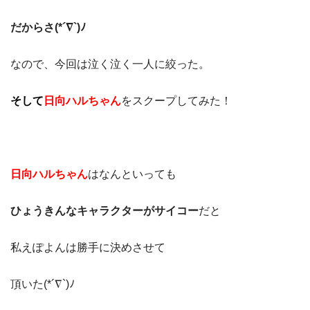
だからさ(*´∇`)ﾉ
なので、今回は泣く泣く一人に絞った。
そして
日向ハルちゃん
をスクープしてみた！
日向ハルちゃん
はなんといっても
ひょうきんなキャラクターがサイコー
だと
私えぽよんは勝手に決めさせて
頂いた(*´∇`)ﾉ