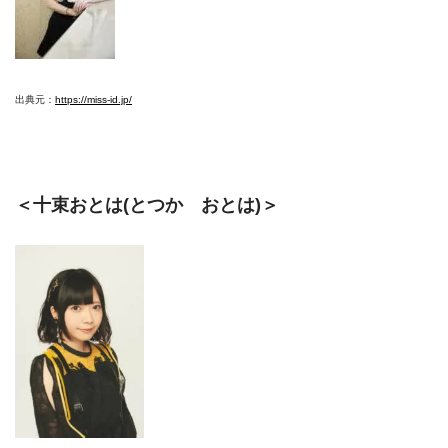
出典元：
https://miss-id.jp/
＜十束おとは(とつか おとは)＞