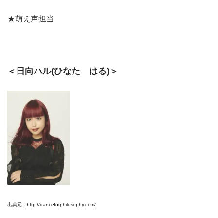
★萌え声担当
＜日向ハル(ひなた はる)＞
出典元：
http://danceforphilosophy.com/