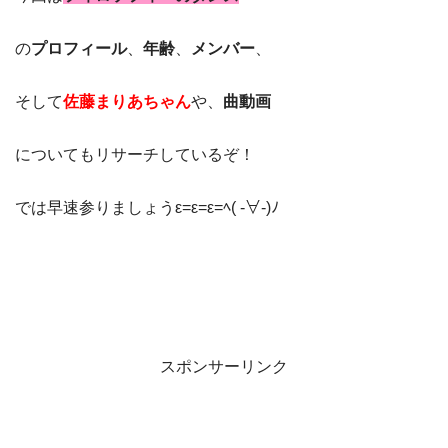
の
プロフィール
、
年齢
、
メンバー
、
そして
佐藤まりあちゃん
や、
曲動画
についてもリサーチしているぞ！
では早速参りましょうε=ε=ε=ﾍ( -∀-)ﾉ
スポンサーリンク