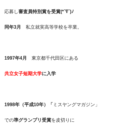
応募し
審査員特別賞を受賞(*´∇`)ﾉ
同年3月
私立就実高等学校を卒業。
1997年4月
東京都千代田区にある
共立女子短期大学
に入学
1998年（平成10年）「
ミスヤングマガジン」
での
準グランプリ受賞
を皮切りに