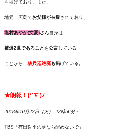
を掲げており、また、
地元・広島で
お父様が被爆
されており、
塩村あやか(文夏)
さん
自身は
被爆2世であることを公言
している
ことから、
核兵器絶廃
も
掲げている。
★朗報！(*´∇`)ﾉ
2018年10月23日（火） 23時56分～
TBS「有田哲平の夢なら醒めないで」