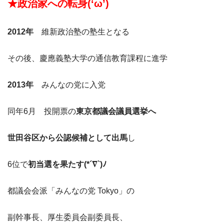
★政治家への転身(‘ω’)
2012年
維新政治塾の塾生となる
その後、慶應義塾大学の通信教育課程に進学
2013年
みんなの党に入党
同年6月 投開票の
東京都議会議員選挙へ
世田谷区から公認候補として出馬
し
6位で
初当選を果たす(*´∇`)ﾉ
都議会会派「みんなの党 Tokyo」の
副幹事長、厚生委員会副委員長、