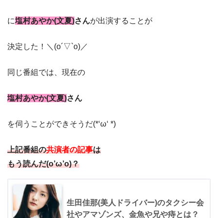
に
塩村あやか(文夏)
さん
が出演することが
決定した！＼(o´▽`o)／
同じ番組では、現在の
塩村あやか(文夏)
さん
を伺うことができそうだ(*‘ω‘ *)
上記番組の
共演者の記事
は
もう読んだ(o’ω’o)？
生田佳那(美人ドライバー)のタクシー会
社やアマゾンズ、金魚や兄や痔とは？