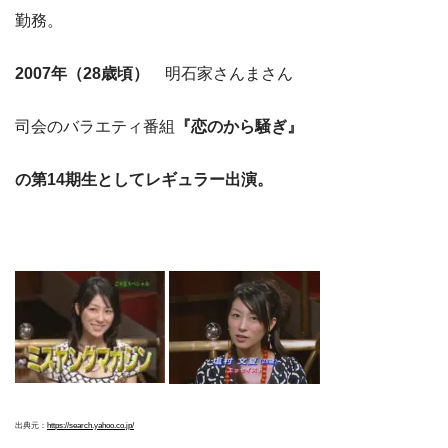
勤務。
2007年（28歳頃）
明石家さんまさん
司会のバラエティ番組
『恋のから騒ぎ』
の第14期生としてレギュラー出演。
出典元：
https://search.yahoo.co.jp/