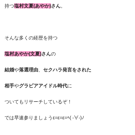
持つ
塩村文夏(あやか)
さん
。
そんな多くの経歴を持つ
塩村あやか(文夏)
さん
の
結婚
や
落選理由
、
セクハラ発言をされた
相手
や
グラビアアイドル時代
に
ついてもリサーチしているぞ！
では早速参りましょうε=ε=ε=ﾍ( -∀-)ﾉ