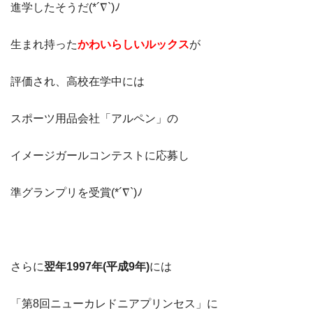
進学したそうだ(*´∇`)ﾉ
生まれ持った
かわいらしいルックス
が
評価され、高校在学中には
スポーツ用品会社「アルペン」の
イメージガールコンテストに応募し
準グランプリを受賞(*´∇`)ﾉ
さらに
翌年1997年(平成9年)
には
「第8回ニューカレドニアプリンセス」に