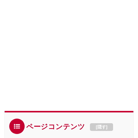
ページコンテンツ
[
隠す
]