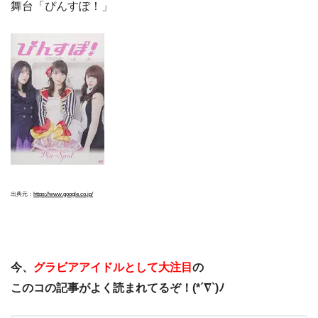
舞台「ぴんすぽ！」
出典元：
https://www.google.co.jp/
今、
グラビアアイドルとして大注目
の
このコの記事がよく読まれてるぞ！(*´∇`)ﾉ