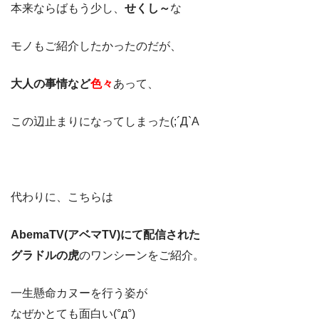
本来ならばもう少し、
せくし～
な
モノもご紹介したかったのだが、
大人の事情など
色々
あって、
この辺止まりになってしまった(;´Д`A
代わりに、こちらは
AbemaTV(アベマTV)にて配信された
グラドルの虎
のワンシーンをご紹介。
一生懸命カヌーを行う姿が
なぜかとても面白い(°д°)