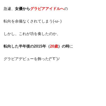
急遽、
女優から
グラビアアイドルへ
の
転向を余儀なくされてしまう(-ω- )
しかし、これが功を奏したのか、
転向した半年後の2015年（
20歳
）
の時
に
グラビアデビューを飾った(*´∇`)ﾉ