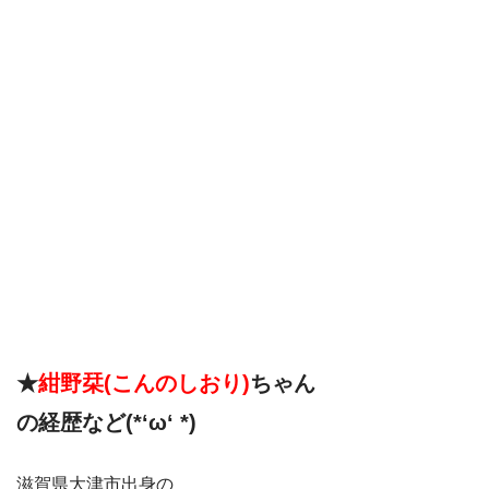
★
紺野栞(こんのしおり)
ちゃん
の経歴など(*‘ω‘ *)
滋賀県大津市出身の