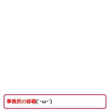
事務所の移籍
(`･ω･´)