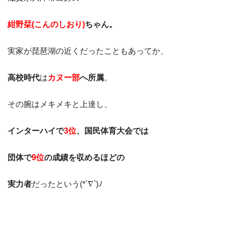
紺野栞(こんのしおり)
ちゃん。
実家が琵琶湖の近くだったこともあってか、
高校時代
は
カヌー部
へ所属
。
その腕はメキメキと上達し、
インターハイで
3位
、国民体育大会では
団体で
9位
の成績を収めるほどの
実力者
だったという(*´∇`)ﾉ