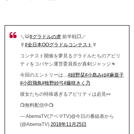
＼🐯
#グラドルの虎
前半戦💥／
👙
#全日本OOグラドルコンテスト
👙
コンテスト開催を夢見るグラドルたちのアビリ
ティをコバヤシ運営委員長が真剣ジャッジ👊
今回のエントリーは…
#紺野栞
#小島みゆ
#麻亜子
#小田飛鳥
#牧野紗弓
#藤咲きく乃
彼女たちの特殊過ぎるアビリティは必見👀
📺無料配信中📺
— AbemaTV(アベマTV)@今日の番組表から
(@AbemaTV)
2018年11月25日