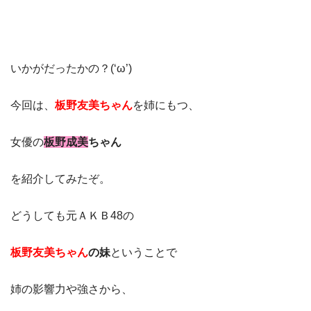
いかがだったかの？(‘ω’)
今回は、
板野友美ちゃん
を姉にもつ、
女優の
板野成美
ちゃん
を紹介してみたぞ。
どうしても元ＡＫＢ48の
板野友美ちゃん
の妹
ということで
姉の影響力や強さから、