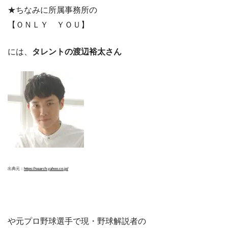
★ちなみに所属事務所の
【ＯＮＬＹ ＹＯＵ】
には、
タレントの渡辺裕太さん
出典元：
https://search.yahoo.co.jp/
や元プロ野球選手で現・野球解説者の