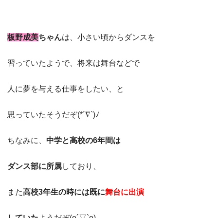
板野成美
ちゃん
は、小さい頃からダンスを
習っていたようで、将来は舞台などで
人に夢を与える仕事をしたい、と
思っていたそうだぞ(*´∇`)ﾉ
ちなみに、
中学と高校の6年間は
ダンス部に所属
しており、
また
高校3年生の時には既に
舞台に出演
していた
ようだぞ(o´▽`o)