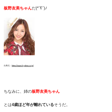
板野友美ちゃん
だ(*´∇`)ﾉ
出典元：
https://search.yahoo.co.jp/
ちなみに、姉の
板野友美ちゃん
とは
4歳ほど年が離れている
そうだ。