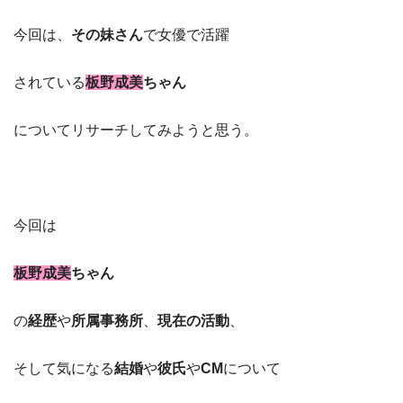
今回は、
その妹さん
で女優で活躍
されている
板野成美
ちゃん
についてリサーチしてみようと思う。
今回は
板野成美
ちゃん
の
経歴
や
所属事務所
、
現在の活動
、
そして気になる
結婚
や
彼氏
や
CM
について