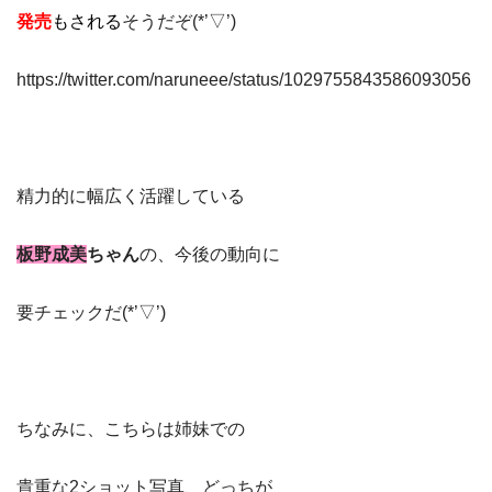
発売
もされる
そうだぞ(*’▽’)
https://twitter.com/naruneee/status/1029755843586093056
精力的に幅広く活躍している
板野成美
ちゃん
の、今後の動向に
要チェックだ(*’▽’)
ちなみに、こちらは姉妹での
貴重な2ショット写真、どっちが