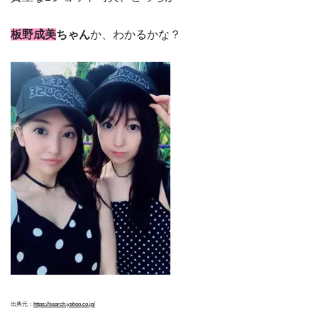
板野成美
ちゃん
か、わかるかな？
出典元：
https://search.yahoo.co.jp/