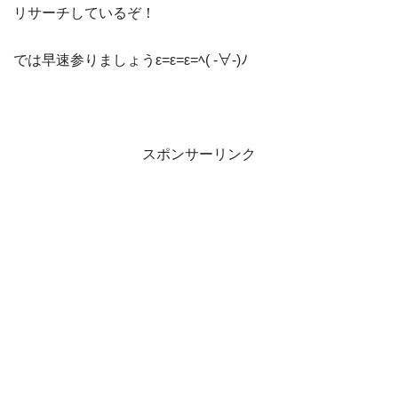
リサーチしているぞ！
では早速参りましょうε=ε=ε=ﾍ( -∀-)ﾉ
スポンサーリンク