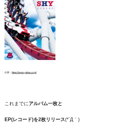
出典：
https://www.yahoo.co.jp/
これまでに
アルバム一枚と
EP(レコード)を2枚リリース
(*´Д｀)