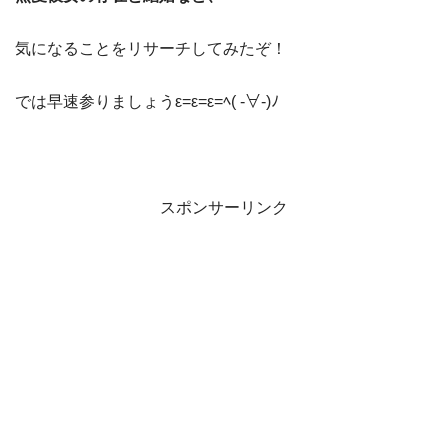
気になることをリサーチしてみたぞ！
では早速参りましょうε=ε=ε=ﾍ( -∀-)ﾉ
スポンサーリンク