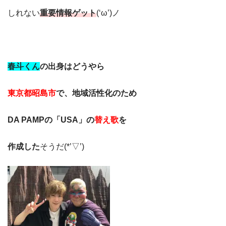
しれない
重要情報ゲット
(‘ω’)ノ
春斗くん
の出身はどうやら
東京都昭島市
で、地域活性化のため
DA PAMPの「USA」の
替え歌
を
作成した
そうだ(*’▽’)