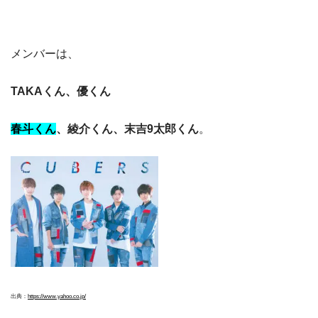
メンバーは、
TAKAくん、優くん
春斗くん
、綾介くん、末吉9太郎くん
。
出典：
https://www.yahoo.co.jp/