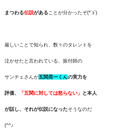
まつわる
伝説
がある
ことが分かったぞ(*´з`)
厳しいことで知られ、数々のタレントを
泣かせたと言われている、振付師の
サンチェさんが
五関晃一くん
の実力を
評価、
「五関に対しては怒らない」
と本人
が話し、それが伝説になった
そうなのだ
(^^♪