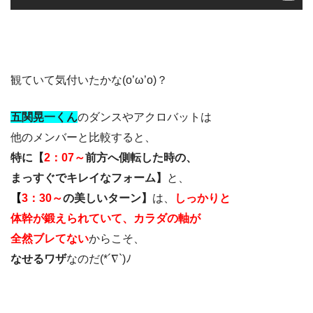
観ていて気付いたかな(o’ω’o)？
五関晃一くん
のダンスやアクロバットは
他のメンバーと比較すると、
特に【
2：07～
前方へ側転した時の、
まっすぐで
キレイなフォーム】
と、
【
3：30～
の美しいターン】
は、
しっかりと
体幹が鍛えられていて、カラダの軸が
全然ブレてない
からこそ、
なせるワザ
なのだ(*´∇`)ﾉ