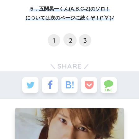
５．五関晃一くん(A.B.C-Z)のソロ！
については次のページに続くぞ！(*´∇`)ﾉ
1
2
3
SHARE
LINE