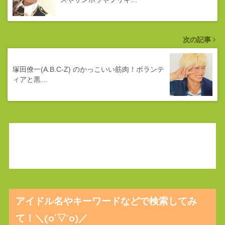
次の記事
塚田僚一(A.B.C-Z) のかっこいい筋肉！ボランテ
ィアと黒…
アイドル名やキーワードなどで検索してみ
て！＼(o´▽`o)／