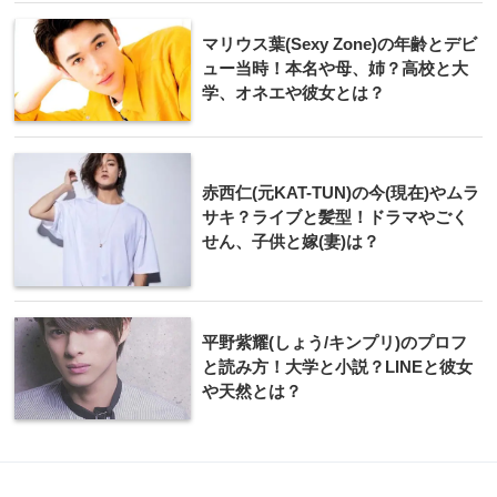
マリウス葉(Sexy Zone)の年齢とデビ
ュー当時！本名や母、姉？高校と大
学、オネエや彼女とは？
赤西仁(元KAT-TUN)の今(現在)やムラ
サキ？ライブと髪型！ドラマやごく
せん、子供と嫁(妻)は？
平野紫耀(しょう/キンプリ)のプロフ
と読み方！大学と小説？LINEと彼女
や天然とは？