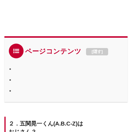
ページコンテンツ
[
隠す
]
２．五関晃一くん(A.B.C-Z)は
おじさん？