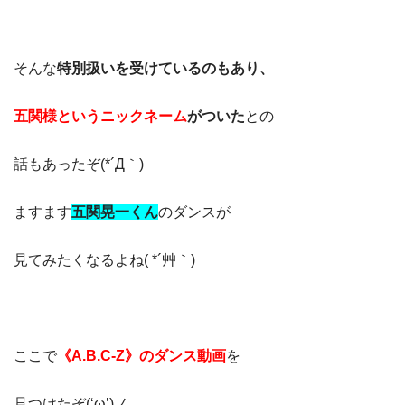
そんな
特別扱いを受けているのもあり、
五関様というニックネーム
がついた
との
話もあったぞ(*´Д｀)
ますます
五関晃一くん
の
ダンスが
見てみたくなるよね( *´艸｀)
ここで
《A.B.C-Z》のダンス動画
を
見つけたぞ(‘ω’)ノ