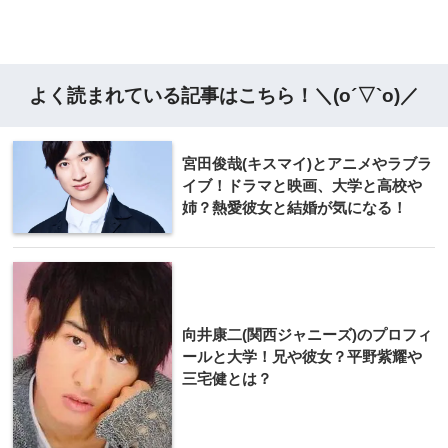
よく読まれている記事はこちら！＼(o´▽`o)／
宮田俊哉(キスマイ)とアニメやラブラ
イブ！ドラマと映画、大学と高校や
姉？熱愛彼女と結婚が気になる！
向井康二(関西ジャニーズ)のプロフィ
ールと大学！兄や彼女？平野紫耀や
三宅健とは？