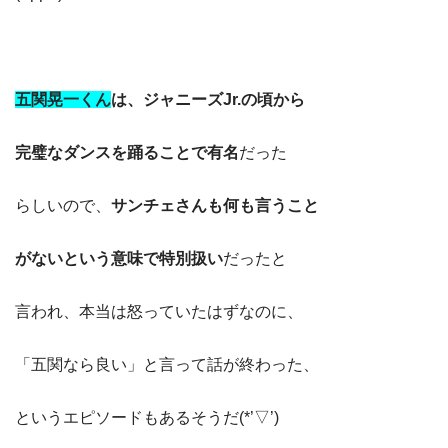
五関晃一くん
は、ジャニーズJr.の頃から
完璧なダンスを
踊ることで有名
だった
らしいので、
サンチェさんも何も言うこと
がないと
いう意味で特別扱い
だったと
言われ、本当は怒っていたはずなのに、
「五関なら良い」と言って話が終わった、
というエピソードもあるそうだ(*’▽’)