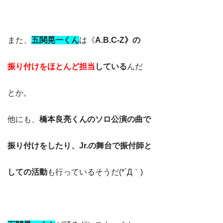
また、
五関晃一く
ん
は《
A.B.C-Z》の
振り付けをほとんど担当
している
んだ
とか。
他にも、
橋本良亮くんのソロ公演の曲で
振り付けをしたり、Jr.の舞台で振付師と
しての活動
も行っているそうだ(*´Д｀)