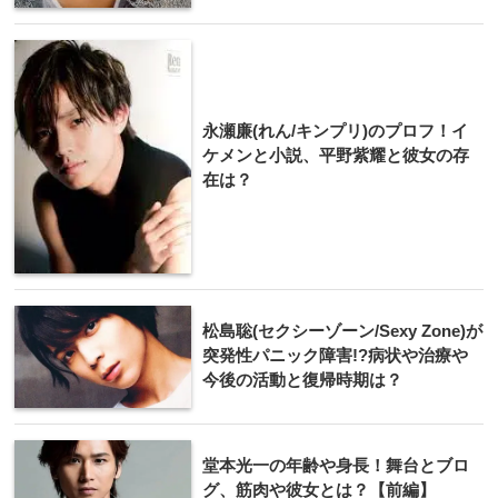
永瀬廉(れん/キンプリ)のプロフ！イ
ケメンと小説、平野紫耀と彼女の存
在は？
松島聡(セクシーゾーン/Sexy Zone)が
突発性パニック障害!?病状や治療や
今後の活動と復帰時期は？
堂本光一の年齢や身長！舞台とブロ
グ、筋肉や彼女とは？【前編】