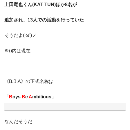
上田竜也くん(KAT-TUN)ほか
8名が
追加
され、13人での活動を行っていた
そうだよ(‘ω’)ノ
※()内は現在
《B.B.A》の正式名称は
「
B
oys
B
e
A
mbitious
」
なんだそうだ