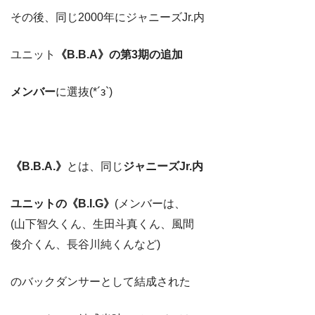
その後、同じ2000年にジャニーズJr.内
ユニット
《B.B.A》の
第3期の追加
メンバー
に選抜(*´з`)
《B.B.A.》
とは、同じ
ジャニーズJr.内
ユニットの《B.I.G》
(メンバーは、
(山下智久くん、生田斗真くん、風間
俊介くん、長谷川純くんなど)
のバックダンサーとして結成された