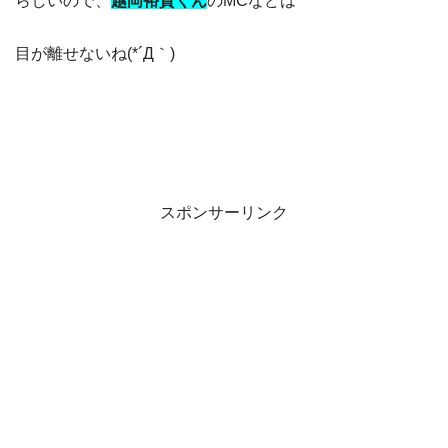
らしいので、
越岡裕貴くん
の
MCなどは
目が離せないね(*´Д｀)
スポンサーリンク