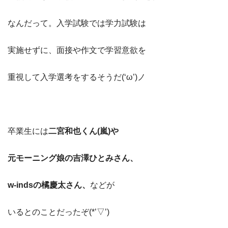
なんだって。入学試験では学力試験は
実施せずに、面接や作文で学習意欲を
重視して入学選考をするそうだ(‘ω’)ノ
卒業生には
二宮和也くん(嵐)や
元モーニング娘の吉澤ひとみさん、
w-indsの橘慶太さん、
などが
いるとのことだったぞ(*’▽’)