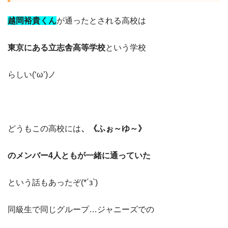
越岡裕貴くん
が通ったとされる高校は
東京にある立志舎高等学校
という学校
らしい(‘ω’)ノ
どうもこの高校には
、《ふぉ～ゆ～》
のメンバー4人ともが一緒に通っていた
という話もあったぞ(*´з`)
同級生で同じグループ…ジャニーズでの