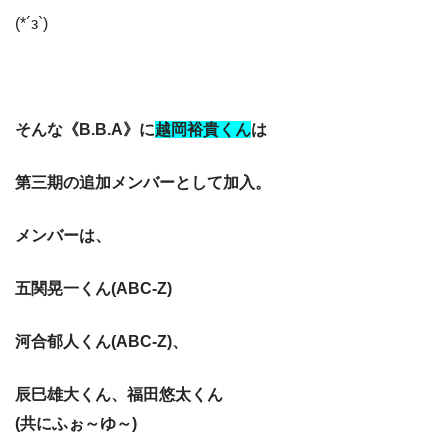
(*´з`)
そんな《B.B.A》に
越岡裕貴くん
は
第三期の追加メンバーとして加入。
メンバーは、
五関晃一くん(ABC-Z)
河合郁人くん
(ABC-Z)、
辰巳雄大くん、福田悠太くん
(共にふぉ～ゆ～)