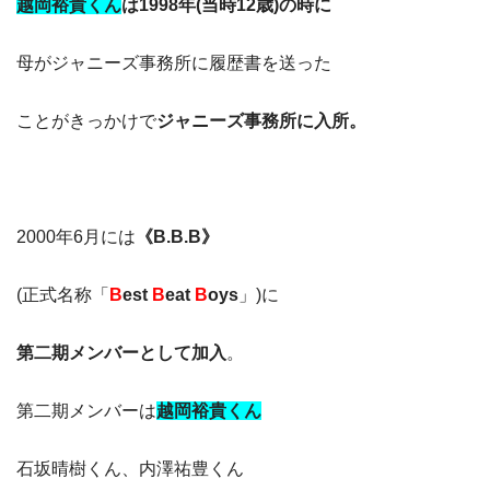
越岡裕貴くん
は
1998年(当時12歳)の時に
母がジャニーズ事務所に履歴書を送った
ことがきっかけで
ジャニーズ事務所に入所。
2000年6月には
《B.B.B》
(正式名称「
B
est
B
eat
B
oys
」)に
第二期メンバーとして加入
。
第二期メンバーは
越岡裕貴くん
石坂晴樹くん、内澤祐豊くん