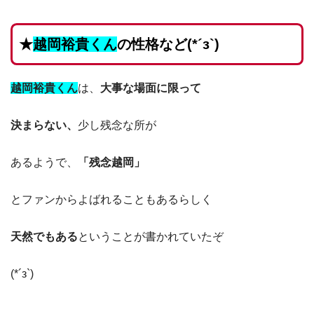
★
越岡裕貴くん
の
性格など(*´з`)
越岡裕貴くん
は
、
大事な場面に限って
決まらない、
少し残念な所が
あるようで、
「残念越岡」
とファンからよばれることもあるらしく
天然でもある
ということが書かれていたぞ
(*´з`)