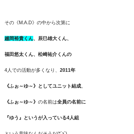
その《M.A.D》の中から次第に
越岡裕貴くん
、辰巳雄大くん、
福田悠太くん、松崎祐介くんの
4人での活動が多くなり、
2011年
《ふぉ～ゆ～》としてユニット結成
。
《ふぉ～ゆ～》
の名前は
全員の名前に
『ゆう』というが入っている4人組
という意味なんだそうだ(*´з`)