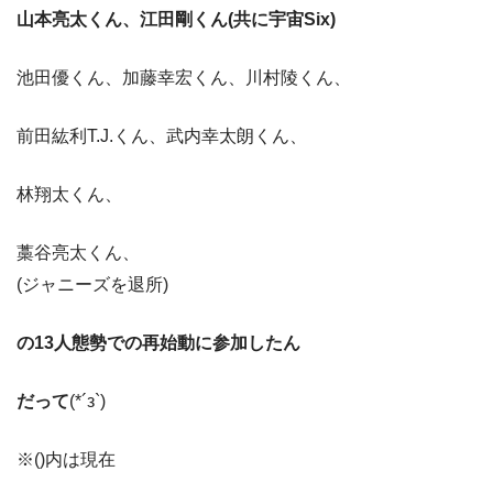
山本亮太くん、
江田剛くん(共に宇宙Six)
池田優くん、加藤幸宏くん、川村陵くん、
前田紘利T.J.くん、武内幸太朗くん、
林翔太くん、
藁谷亮太くん、
(ジャニーズを退所)
の13人態勢での再始動に参加したん
だって
(*´з`)
※()内は現在