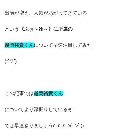
出演が増え、人気があがってきている
という
《ふぉ～ゆ～》に所属の
越岡裕貴くん
について早速注目してみた
(*’▽’)
この記事では
越岡裕貴くん
についてより深掘りしているぞ！
では早速参りましょうε=ε=ε=ﾍ( -∀-)ﾉ