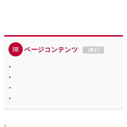
ページコンテンツ
[
隠す
]