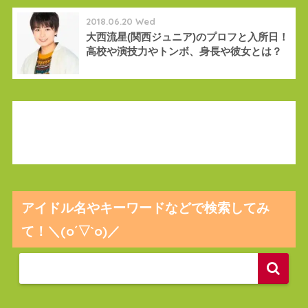
2018.06.20 Wed
大西流星(関西ジュニア)のプロフと入所日！
高校や演技力やトンボ、身長や彼女とは？
アイドル名やキーワードなどで検索してみ
て！＼(o´▽`o)／