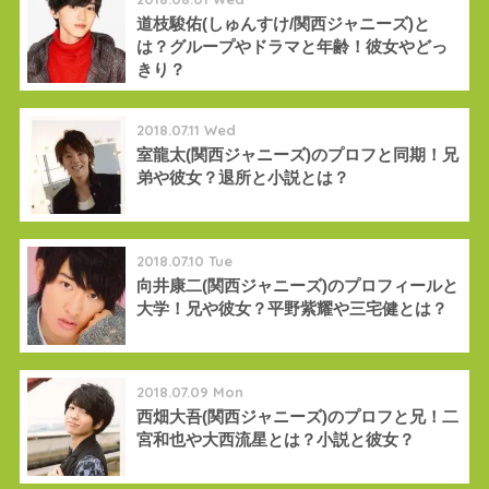
道枝駿佑(しゅんすけ/関西ジャニーズ)と
は？グループやドラマと年齢！彼女やどっ
きり？
2018.07.11 Wed
室龍太(関西ジャニーズ)のプロフと同期！兄
弟や彼女？退所と小説とは？
2018.07.10 Tue
向井康二(関西ジャニーズ)のプロフィールと
大学！兄や彼女？平野紫耀や三宅健とは？
2018.07.09 Mon
西畑大吾(関西ジャニーズ)のプロフと兄！二
宮和也や大西流星とは？小説と彼女？