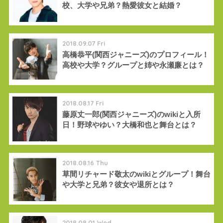
校、大学や兄弟？熱愛彼女と結婚？
2018.09.07 Fri
高橋恭平(関西ジャニーズ)のプロフィール！
高校や大学？グループと姉や永瀬廉とは？
2018.08.17 Fri
藤原丈一郎(関西ジャニーズ)のwikiと入所
日！野球やゆい？大橋和也と舞台とは？
2018.08.16 Thu
草間リチャード敬太のwikiとグループ！舞台
や大学と兄弟？彼女や退所とは？
2018.08.01 Wed