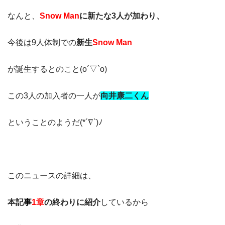
なんと、
Snow Man
に新たな3人が加わり、
今後は9人体制での
新生
Snow Man
が誕生するとのこと(o´▽`o)
この3人の加入者の一人が
向井康二くん
ということのようだ(*´∇`)ﾉ
このニュースの詳細は、
本記
事
1章
の終わりに紹介
しているから