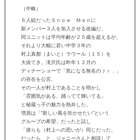
（中略）
６人組だったＳｎｏｗ Ｍａｎに
新メンバー３人を加入させる改編だ。
同ユニットは平均年齢が２５歳を超えるが、
それより大幅に若い中学３年の
村上真都（まいと）ラウール（１５）を
大抜てき。滝沢氏は昨年１２月の
ディナーショーで「気になる無名のＪｒ．」
の存在を公言。
その一人が村上であることを明かし
「雰囲気がある。踊ってて輝いてる」
と秘蔵っ子の魅力を熱弁した。
増員は「“新しい風を吹かせたい”という
グループの希望」だったと話し
「彼らも（村上への思いが）同じだった。
だったら、と、ジャニーさんと相談して