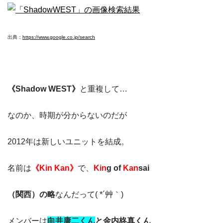
出典：
https://www.google.co.jp/search
《Shadow WEST》
と重複して…
なのか、時期が分からないのだが
2012年は新しいユニットを結成。
名前は
《Kin Kan》
で、
Kin
g of
Kan
sai
（関西）の略
なんだって( *´艸｀)
メンバーは
向井康二くん
と金内柊真くん