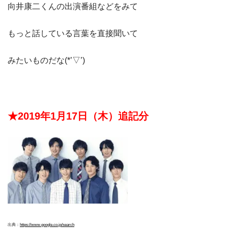
向井康二くんの出演番組などをみて
もっと話している言葉を直接聞いて
みたいものだな(*’▽’)
★2019年1月17日（木）追記分
出典：
https://www.google.co.jp/search