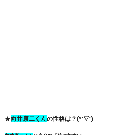
★
向井康二くん
の
性格は？(*’▽’)