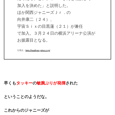
加入を決めた」と説明した。
ほか関西ジャニーズＪｒ．の
向井康二（２４）、
宇宙Ｓｉｘの目黒蓮（２１）が兼任
で加入。３月２４日の横浜アリーナ公演が
お披露目となる。
引用元：
https://headlines.yahoo.co.jp/
早くも
タッキー
の
敏腕ぶりが発揮
された
ということのようだな。
これからのジャニーズが