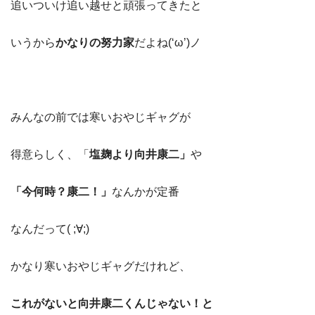
追いついけ追い越せと頑張ってきたと
いうから
かなりの努力家
だよね(‘ω’)ノ
みんなの前では寒いおやじギャグが
得意らしく、「
塩麹より向井康二」
や
「今何時？康二！」
なんかが定番
なんだって( ;∀;)
かなり寒いおやじギャグだけれど、
これがないと向井康二くんじゃない！と