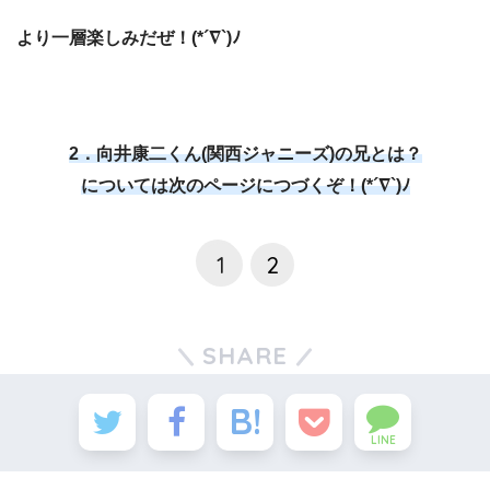
より一層楽しみだぜ！(*´∇`)ﾉ
2．向井康二くん(関西ジャニーズ)の兄とは？
については次のページにつづくぞ！(*´∇`)ﾉ
1
2
SHARE
LINE