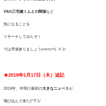
V6の三宅健くんとの関係
など
気になることを
リサーチしてみたぞ！
では早速参りましょうε=ε=ε=ﾍ( -∀-)ﾉ
★2019年1月17日（木）追記
2019年、年明け最初の
大きなニュース
が
飛び込んで来た(*´∇`)ﾉ