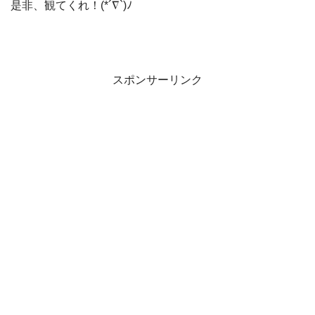
是非、観てくれ！(*´∇`)ﾉ
スポンサーリンク