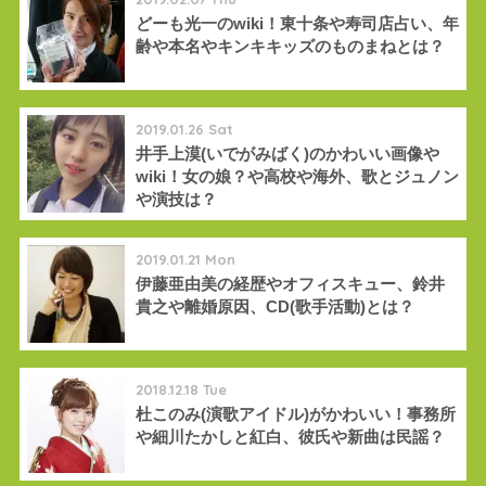
どーも光一のwiki！東十条や寿司店占い、年
齢や本名やキンキキッズのものまねとは？
2019.01.26 Sat
井手上漠(いでがみばく)のかわいい画像や
wiki！女の娘？や高校や海外、歌とジュノン
や演技は？
2019.01.21 Mon
伊藤亜由美の経歴やオフィスキュー、鈴井
貴之や離婚原因、CD(歌手活動)とは？
2018.12.18 Tue
杜このみ(演歌アイドル)がかわいい！事務所
や細川たかしと紅白、彼氏や新曲は民謡？