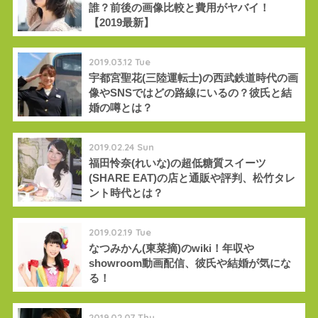
誰？前後の画像比較と費用がヤバイ！
【2019最新】
2019.03.12 Tue
宇都宮聖花(三陸運転士)の西武鉄道時代の画
像やSNSではどの路線にいるの？彼氏と結
婚の噂とは？
2019.02.24 Sun
福田怜奈(れいな)の超低糖質スイーツ
(SHARE EAT)の店と通販や評判、松竹タレ
ント時代とは？
2019.02.19 Tue
なつみかん(東菜摘)のwiki！年収や
showroom動画配信、彼氏や結婚が気にな
る！
2019.02.07 Thu