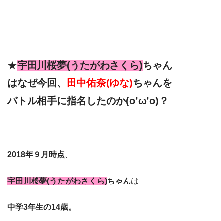
★
宇田川桜夢(うたがわさくら)
ちゃん
は
なぜ今回、
田中佑奈(ゆな)
ちゃんを
バトル相手に指名したのか
(o’ω’o)？
2018年９月時点
、
宇田川桜夢(うたがわさくら)
ちゃん
は
中学3年生の14歳。