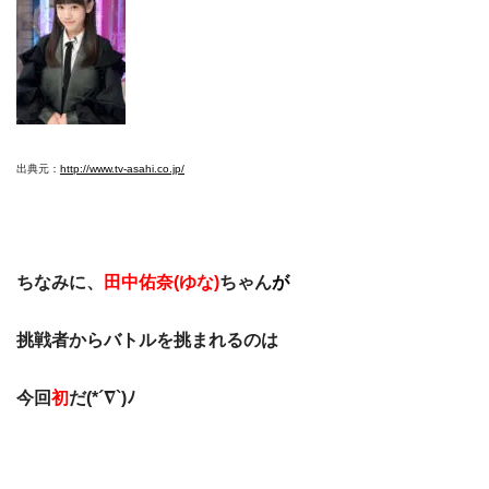
出典元：
http://www.tv-asahi.co.jp/
ちなみに、
田中佑奈(ゆな)
ちゃん
が
挑戦者からバトルを
挑まれるのは
今回
初
だ(*´∇`)ﾉ