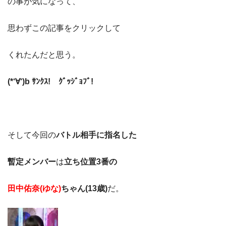
の事が気になって、
思わずこの記事をクリックして
くれたんだと思う。
(*‘∀‘)b ｻﾝｸｽ! ｸﾞｯｼﾞｮﾌﾞ!
そして今回の
バトル相手に指名した
暫定メンバー
は
立ち位置3番の
田中佑奈(ゆな)
ちゃん(13歳)
だ。