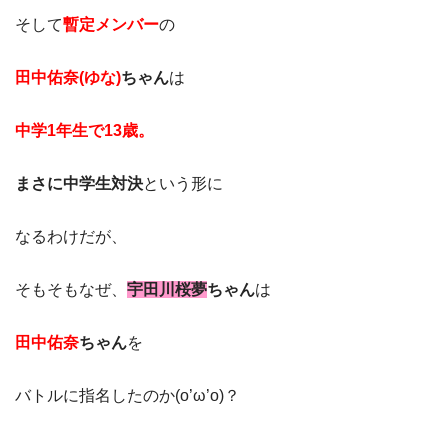
そして
暫定メンバー
の
田中佑奈(ゆな)
ちゃん
は
中学1年生で13歳。
まさに中学生対決
という形に
なるわけだが、
そもそもなぜ、
宇田川桜夢
ちゃん
は
田中佑奈
ちゃん
を
バトルに指名したのか(o’ω’o)？