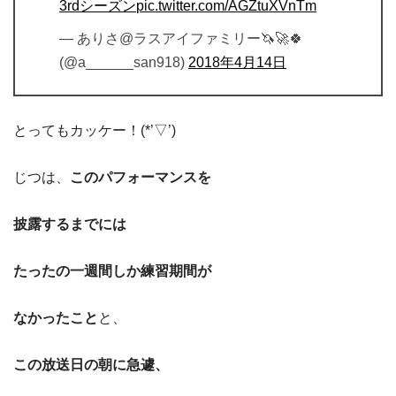
3rdシーズン
pic.twitter.com/AGZtuXVnTm
— ありさ@ラスアイファミリー🦄🚀🍀
(@a______san918)
2018年4月14日
とってもカッケー！(*’▽’)
じつは、
このパフォーマンスを
披露するまでには
たったの一週間しか練習期間が
なかったこと
と、
この放送日の朝に急遽、