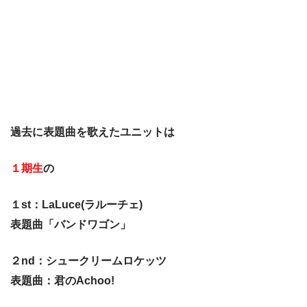
過去に表題曲を歌えたユニットは
１期生
の
１st：LaLuce(ラルーチェ)
表題曲「バンドワゴン」
２nd：シュークリームロケッツ
表題曲：君のAchoo!