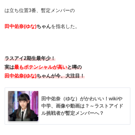
は立ち位置3番、暫定メンバーの
田中佑奈(ゆな)
ちゃん
を指名した。
ラスアイ2期生最年少！
実は
最もポテンシャルが高い
と噂の
田中佑奈(ゆな)
ちゃんが今、大注目！
田中佑奈（ゆな）がかわいい！wikiや
中学、画像や動画は？～ラストアイド
ル挑戦者が暫定メンバーへ？