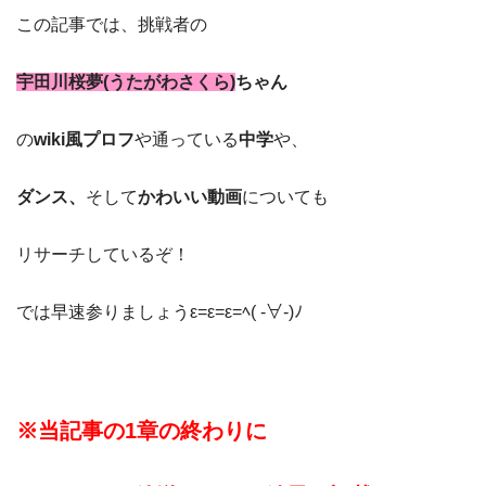
この記事では、挑戦者の
宇田川桜夢(うたがわさくら)
ちゃん
の
wiki風プロフ
や通っている
中学
や、
ダンス、
そして
かわいい動画
についても
リサーチしているぞ！
では早速参りましょうε=ε=ε=ﾍ( -∀-)ﾉ
※当記事の1章の終わりに