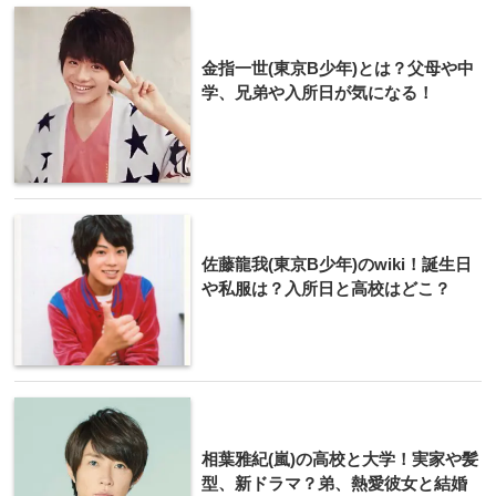
金指一世(東京B少年)とは？父母や中
学、兄弟や入所日が気になる！
佐藤龍我(東京B少年)のwiki！誕生日
や私服は？入所日と高校はどこ？
相葉雅紀(嵐)の高校と大学！実家や髪
型、新ドラマ？弟、熱愛彼女と結婚