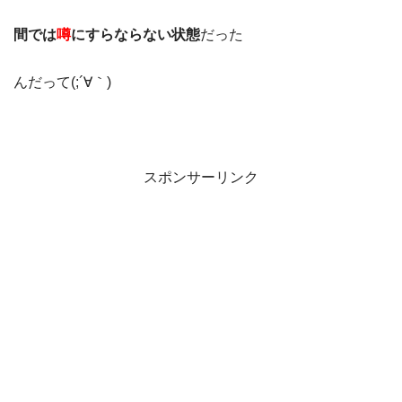
間では
噂
にすらならない状態
だった
んだって(;´∀｀)
スポンサーリンク