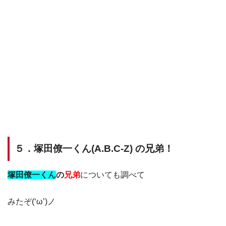
５．塚田僚一くん(A.B.C-Z) の兄弟！
塚田僚一くん
の
兄弟
についても調べて
みたぞ(‘ω’)ノ