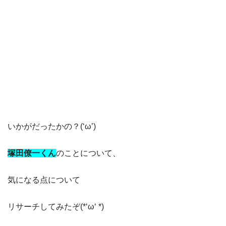
いかがだったかの？(‘ω’)
塚田僚一くん
のことについて、
気になる点について
リサーチしてみたぞ(*‘ω‘ *)