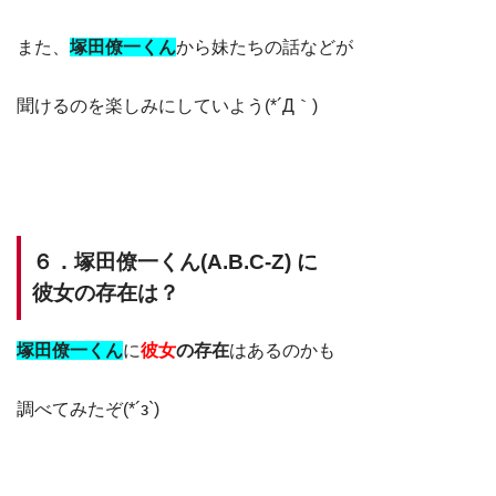
また、
塚田僚一く
ん
から妹たちの話などが
聞けるのを楽しみにしていよう(*´Д｀)
６．塚田僚一くん(A.B.C-Z) に
彼女の存在は？
塚田僚一
くん
に
彼女
の存在
はあるのかも
調べてみたぞ(*´з`)