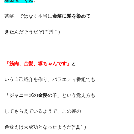
塚田僚一くん
。
茶髪、ではなく本当に
金髪に髪を染めて
きた
んだそうだぞ( *´艸｀)
「筋肉、金髪、塚ちゃんです」
と
いう自己紹介を作り、バラエティ番組でも
「ジャニーズの金髪の子」
という覚え方も
してもらえているようで、この髪の
色変えは大成功となったようだ(*´Д｀)