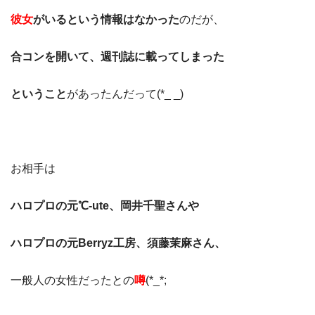
彼女
がいるという情報はなかった
のだが、
合コンを開いて、週刊誌に載ってしまった
ということ
があったんだって(*_ _)
お相手は
ハロプロの元℃-ute、岡井千聖さんや
ハロプロの元Berryz工房、須藤茉麻さん、
一般人の女性だったとの
噂
(*_*;