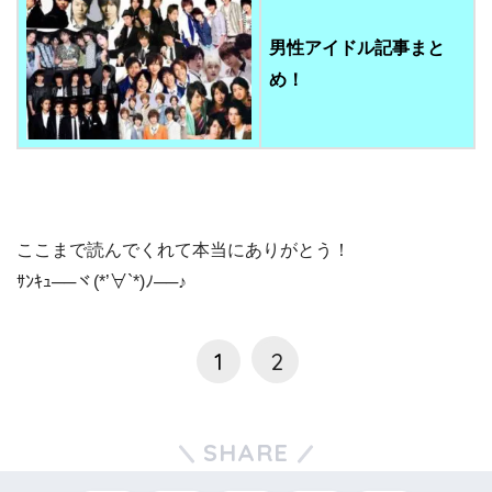
男性アイドル記事まと
め！
ここまで読んでくれて本当にありがとう！
ｻﾝｷｭ──ヾ(*’∀`*)ﾉ──♪
1
2
SHARE